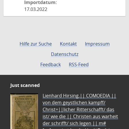
Importdatum:
17.03.2022
Hilfe zur Suche
Kontakt
Impressum
Datenschutz
Feedback
RSS-Feed
Just scanned
Lienhard Hirsing.|| COMOEDIA ||
von dem geystlichen kampff/
Christ=||licher Ritterschafft/ das
ist/ wie die || Christen aus warheit
der schrifft/ sich legen || m#