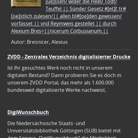
[ue]ssen/ wider die Heel/ Todt/
Teuffel || Sünde/ Gesetz #[et]c̃ tr#
[oe]stlich zulesen/|| allen bl#[oe]den gewissen/
vorfasset || vnd Reymweis gestellet || durch
Alexium Bres=||nicerum Cotbusianum.||
Autor: Bresnicer, Alexius
ZVDD - Zentrales Verzeichnis digitalisierter Drucke
Ist Ihr gesuchtes Werk noch nicht in unserem
digitalen Bestand? Dann probieren Sie es doch in
unserem ZVDD Portal, das mehr als 1.600.000
bundesweit digitalisierte Werke nachweist.
DigiWunschbuch
Die Niedersächsische Staats- und
Universitätsbibliothek Göttingen (SUB) bietet mit