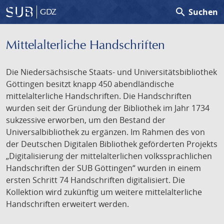
search
Suchen
GDZ
Mittelalterliche Handschriften
Die Niedersächsische Staats- und Universitätsbibliothek
Göttingen besitzt knapp 450 abendländische
mittelalterliche Handschriften. Die Handschriften
wurden seit der Gründung der Bibliothek im Jahr 1734
sukzessive erworben, um den Bestand der
Universalbibliothek zu ergänzen. Im Rahmen des von
der Deutschen Digitalen Bibliothek geförderten Projekts
„Digitalisierung der mittelalterlichen volkssprachlichen
Handschriften der SUB Göttingen“ wurden in einem
ersten Schritt 74 Handschriften digitalisiert. Die
Kollektion wird zukünftig um weitere mittelalterliche
Handschriften erweitert werden.