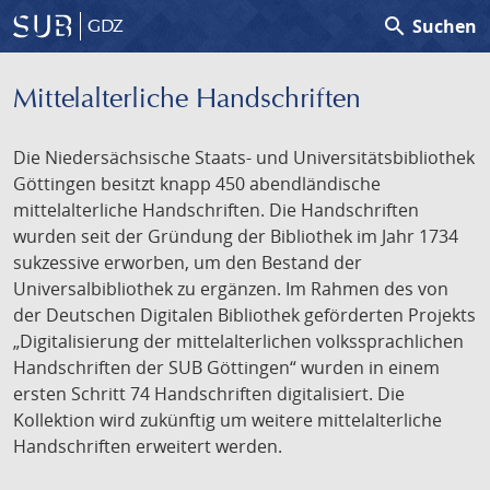
search
Suchen
GDZ
Mittelalterliche Handschriften
Die Niedersächsische Staats- und Universitätsbibliothek
Göttingen besitzt knapp 450 abendländische
mittelalterliche Handschriften. Die Handschriften
wurden seit der Gründung der Bibliothek im Jahr 1734
sukzessive erworben, um den Bestand der
Universalbibliothek zu ergänzen. Im Rahmen des von
der Deutschen Digitalen Bibliothek geförderten Projekts
„Digitalisierung der mittelalterlichen volkssprachlichen
Handschriften der SUB Göttingen“ wurden in einem
ersten Schritt 74 Handschriften digitalisiert. Die
Kollektion wird zukünftig um weitere mittelalterliche
Handschriften erweitert werden.