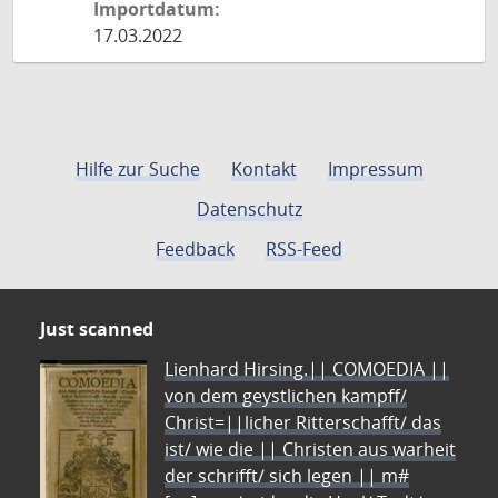
Importdatum:
17.03.2022
Hilfe zur Suche
Kontakt
Impressum
Datenschutz
Feedback
RSS-Feed
Just scanned
Lienhard Hirsing.|| COMOEDIA ||
von dem geystlichen kampff/
Christ=||licher Ritterschafft/ das
ist/ wie die || Christen aus warheit
der schrifft/ sich legen || m#