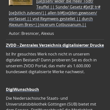
[ue]ssen/ wider die Heel/ Todt/
Teuffel || Sünde/ Gesetz #[et]c̃ tr#
[oe]stlich zulesen/|| allen bl#[oe]den gewissen/
vorfasset || vnd Reymweis gestellet || durch
Alexium Bres=||nicerum Cotbusianum.||
Autor: Bresnicer, Alexius
ZVDD - Zentrales Verzeichnis digitalisierter Drucke
Ist Ihr gesuchtes Werk noch nicht in unserem
digitalen Bestand? Dann probieren Sie es doch in
unserem ZVDD Portal, das mehr als 1.600.000
bundesweit digitalisierte Werke nachweist.
DigiWunschbuch
Die Niedersächsische Staats- und
Universitätsbibliothek Göttingen (SUB) bietet mit