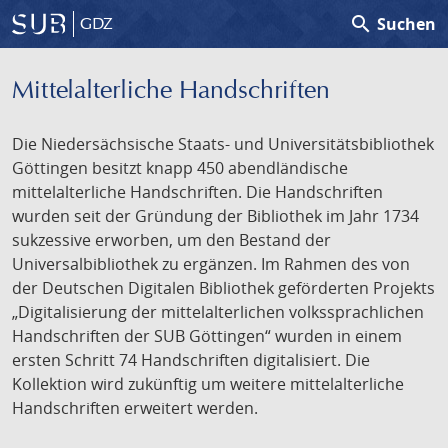
search
Suchen
GDZ
Mittelalterliche Handschriften
Die Niedersächsische Staats- und Universitätsbibliothek
Göttingen besitzt knapp 450 abendländische
mittelalterliche Handschriften. Die Handschriften
wurden seit der Gründung der Bibliothek im Jahr 1734
sukzessive erworben, um den Bestand der
Universalbibliothek zu ergänzen. Im Rahmen des von
der Deutschen Digitalen Bibliothek geförderten Projekts
„Digitalisierung der mittelalterlichen volkssprachlichen
Handschriften der SUB Göttingen“ wurden in einem
ersten Schritt 74 Handschriften digitalisiert. Die
Kollektion wird zukünftig um weitere mittelalterliche
Handschriften erweitert werden.