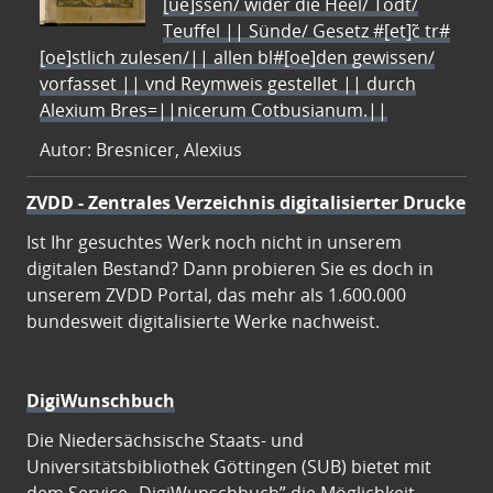
[ue]ssen/ wider die Heel/ Todt/
Teuffel || Sünde/ Gesetz #[et]c̃ tr#
[oe]stlich zulesen/|| allen bl#[oe]den gewissen/
vorfasset || vnd Reymweis gestellet || durch
Alexium Bres=||nicerum Cotbusianum.||
Autor: Bresnicer, Alexius
ZVDD - Zentrales Verzeichnis digitalisierter Drucke
Ist Ihr gesuchtes Werk noch nicht in unserem
digitalen Bestand? Dann probieren Sie es doch in
unserem ZVDD Portal, das mehr als 1.600.000
bundesweit digitalisierte Werke nachweist.
DigiWunschbuch
Die Niedersächsische Staats- und
Universitätsbibliothek Göttingen (SUB) bietet mit