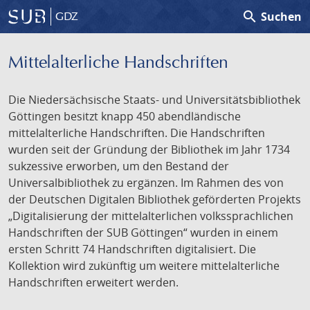
search
Suchen
GDZ
Mittelalterliche Handschriften
Die Niedersächsische Staats- und Universitätsbibliothek
Göttingen besitzt knapp 450 abendländische
mittelalterliche Handschriften. Die Handschriften
wurden seit der Gründung der Bibliothek im Jahr 1734
sukzessive erworben, um den Bestand der
Universalbibliothek zu ergänzen. Im Rahmen des von
der Deutschen Digitalen Bibliothek geförderten Projekts
„Digitalisierung der mittelalterlichen volkssprachlichen
Handschriften der SUB Göttingen“ wurden in einem
ersten Schritt 74 Handschriften digitalisiert. Die
Kollektion wird zukünftig um weitere mittelalterliche
Handschriften erweitert werden.