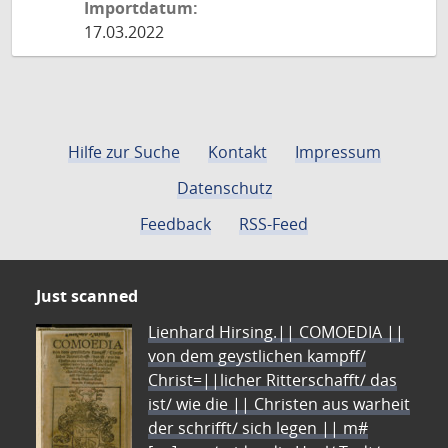
Importdatum:
17.03.2022
Hilfe zur Suche
Kontakt
Impressum
Datenschutz
Feedback
RSS-Feed
Just scanned
Lienhard Hirsing.|| COMOEDIA ||
von dem geystlichen kampff/
Christ=||licher Ritterschafft/ das
ist/ wie die || Christen aus warheit
der schrifft/ sich legen || m#