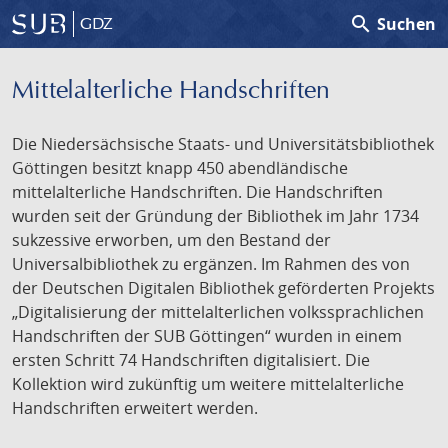
search
Suchen
GDZ
Mittelalterliche Handschriften
Die Niedersächsische Staats- und Universitätsbibliothek
Göttingen besitzt knapp 450 abendländische
mittelalterliche Handschriften. Die Handschriften
wurden seit der Gründung der Bibliothek im Jahr 1734
sukzessive erworben, um den Bestand der
Universalbibliothek zu ergänzen. Im Rahmen des von
der Deutschen Digitalen Bibliothek geförderten Projekts
„Digitalisierung der mittelalterlichen volkssprachlichen
Handschriften der SUB Göttingen“ wurden in einem
ersten Schritt 74 Handschriften digitalisiert. Die
Kollektion wird zukünftig um weitere mittelalterliche
Handschriften erweitert werden.