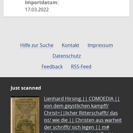
Importdatum:
17.03.2022
Hilfe zur Suche
Kontakt
Impressum
Datenschutz
Feedback
RSS-Feed
Just scanned
Lienhard Hirsing.|| COMOEDIA ||
von dem geystlichen kampff/
Christ=||licher Ritterschafft/ das
ist/ wie die || Christen aus warheit
der schrifft/ sich legen || m#