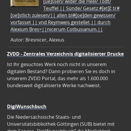
[ue]ssen/ wider die Heel/ Todt/
Teuffel || Sünde/ Gesetz #[et]c̃ tr#
[oe]stlich zulesen/|| allen bl#[oe]den gewissen/
vorfasset || vnd Reymweis gestellet || durch
Alexium Bres=||nicerum Cotbusianum.||
Autor: Bresnicer, Alexius
ZVDD - Zentrales Verzeichnis digitalisierter Drucke
Ist Ihr gesuchtes Werk noch nicht in unserem
digitalen Bestand? Dann probieren Sie es doch in
unserem ZVDD Portal, das mehr als 1.600.000
bundesweit digitalisierte Werke nachweist.
DigiWunschbuch
Die Niedersächsische Staats- und
Universitätsbibliothek Göttingen (SUB) bietet mit