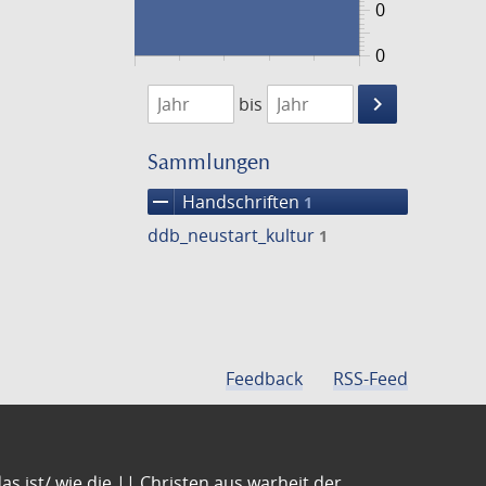
0
0
1474
1475
keyboard_arrow_right
bis
Suche
einschränke
Sammlungen
remove
Handschriften
1
ddb_neustart_kultur
1
Feedback
RSS-Feed
s ist/ wie die || Christen aus warheit der