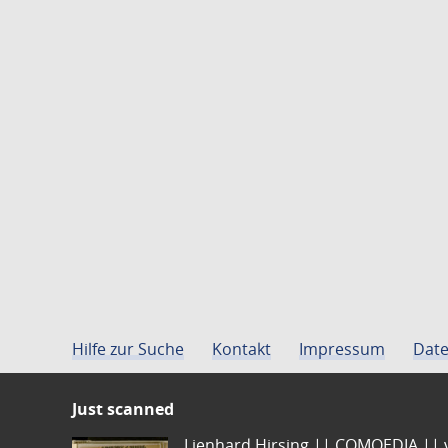
Hilfe zur Suche
Kontakt
Impressum
Date
Just scanned
Lienhard Hirsing.|| COMOEDIA || vo