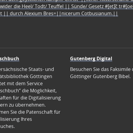
 wider die Heel/ Todt/ Teuffel || Sünde/ Gesetz #[et]c̃ tr#[o
let || durch Alexium Bres=||nicerum Cotbusianum.||
schbuch
Gutenberg Digital
ersächsische Staats- und
Besuchen Sie das Faksimile 
ätsbibliothek Göttingen
Göttinger Gutenberg Bibel.
tet mit dem Service
schbuch” die Möglichkeit,
ften für die Digitalisierung
ern zu übernehmen.
en Sie die Patenschaft für
alisierung Ihres
uches.