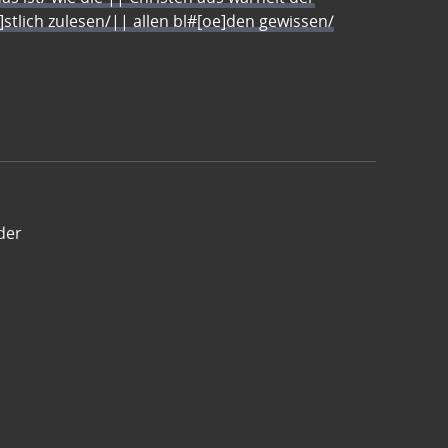
e]stlich zulesen/|| allen bl#[oe]den gewissen/
der