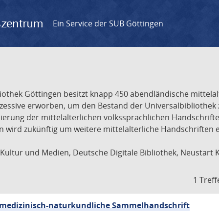
gszentrum
Ein Service der SUB Göttingen
liothek Göttingen besitzt knapp 450 abendländische mittela
ukzessive erworben, um den Bestand der Universalbibliothe
lisierung der mittelalterlichen volkssprachlichen Handschri
ion wird zukünftig um weitere mittelalterliche Handschriften
ultur und Medien, Deutsche Digitale Bibliothek, Neustart 
1 Treff
sch-medizinisch-naturkundliche Sammelhandschrift