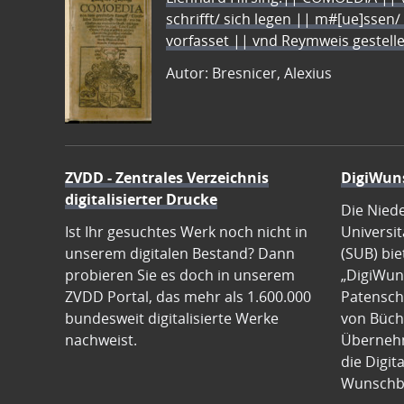
schrifft/ sich legen || m#[ue]ssen/
vorfasset || vnd Reymweis gestel
Autor: Bresnicer, Alexius
ZVDD - Zentrales Verzeichnis
DigiWun
digitalisierter Drucke
Die Nied
Ist Ihr gesuchtes Werk noch nicht in
Universit
unserem digitalen Bestand? Dann
(SUB) bie
probieren Sie es doch in unserem
„DigiWun
ZVDD Portal, das mehr als 1.600.000
Patenscha
bundesweit digitalisierte Werke
von Büch
nachweist.
Übernehm
die Digit
Wunschb