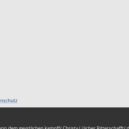
nschutz
n dem geystlichen kampff/ Christ=||licher Ritterschafft/ da