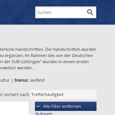
search
Suchen
lterliche Handschriften. Die Handschriften wurden
k zu ergänzen. Im Rahmen des von der Deutschen
ften der SUB Göttingen“ wurden in einem ersten
 erweitert werden.
Kultur |
Status:
laufend
er
sortiert nach
remove
Alle Filter entfernen
Autoren