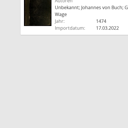
Autoren
Unbekannt; Johannes von Buch; Go
Wage
Jahr:
1474
Importdatum:
17.03.2022