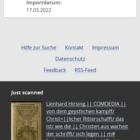
Importdatum:
17.03.2022
Hilfe zur Suche
Kontakt
Impressum
Datenschutz
Feedback
RSS-Feed
Just scanned
Lienhard Hirsing.|| COMOEDIA ||
von dem geystlichen kampff/
Christ=||licher Ritterschafft/ das
ist/ wie die || Christen aus warheit
der schrifft/ sich legen || m#