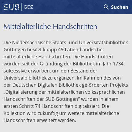
search
Suchen
GDZ
Mittelalterliche Handschriften
Die Niedersächsische Staats- und Universitätsbibliothek
Göttingen besitzt knapp 450 abendländische
mittelalterliche Handschriften. Die Handschriften
wurden seit der Gründung der Bibliothek im Jahr 1734
sukzessive erworben, um den Bestand der
Universalbibliothek zu ergänzen. Im Rahmen des von
der Deutschen Digitalen Bibliothek geförderten Projekts
„Digitalisierung der mittelalterlichen volkssprachlichen
Handschriften der SUB Göttingen“ wurden in einem
ersten Schritt 74 Handschriften digitalisiert. Die
Kollektion wird zukünftig um weitere mittelalterliche
Handschriften erweitert werden.