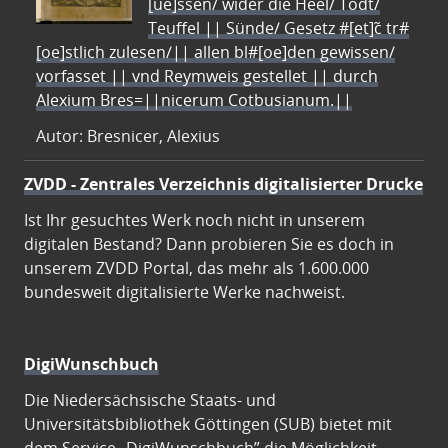
[ue]ssen/ wider die Heel/ Todt/
Teuffel || Sünde/ Gesetz #[et]c̃ tr#
[oe]stlich zulesen/|| allen bl#[oe]den gewissen/
vorfasset || vnd Reymweis gestellet || durch
Alexium Bres=||nicerum Cotbusianum.||
Autor: Bresnicer, Alexius
ZVDD - Zentrales Verzeichnis digitalisierter Drucke
Ist Ihr gesuchtes Werk noch nicht in unserem
digitalen Bestand? Dann probieren Sie es doch in
unserem ZVDD Portal, das mehr als 1.600.000
bundesweit digitalisierte Werke nachweist.
DigiWunschbuch
Die Niedersächsische Staats- und
Universitätsbibliothek Göttingen (SUB) bietet mit