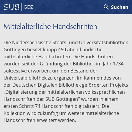
search
Suchen
GDZ
Mittelalterliche Handschriften
Die Niedersächsische Staats- und Universitätsbibliothek
Göttingen besitzt knapp 450 abendländische
mittelalterliche Handschriften. Die Handschriften
wurden seit der Gründung der Bibliothek im Jahr 1734
sukzessive erworben, um den Bestand der
Universalbibliothek zu ergänzen. Im Rahmen des von
der Deutschen Digitalen Bibliothek geförderten Projekts
„Digitalisierung der mittelalterlichen volkssprachlichen
Handschriften der SUB Göttingen“ wurden in einem
ersten Schritt 74 Handschriften digitalisiert. Die
Kollektion wird zukünftig um weitere mittelalterliche
Handschriften erweitert werden.