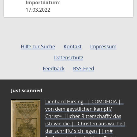
Importdatum:
17.03.2022
Hilfe zur Suche
Kontakt
Impressum
Datenschutz
Feedback
RSS-Feed
Just scanned
Lienhard Hirsing.|| COMOEDIA ||
von dem geystlichen kampff/
Christ=||licher Ritterschafft/ das
ist/ wie die || Christen aus warheit
der schrifft/ sich legen || m#