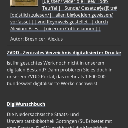
[ue]ssen/ wider die Heel/ Todt/
Teuffel || Sünde/ Gesetz #[et]c̃ tr#
[oe]stlich zulesen/|| allen bl#[oe]den gewissen/
vorfasset || vnd Reymweis gestellet || durch
Alexium Bres=||nicerum Cotbusianum.||
Autor: Bresnicer, Alexius
ZVDD - Zentrales Verzeichnis digitalisierter Drucke
Ist Ihr gesuchtes Werk noch nicht in unserem
digitalen Bestand? Dann probieren Sie es doch in
unserem ZVDD Portal, das mehr als 1.600.000
bundesweit digitalisierte Werke nachweist.
DigiWunschbuch
Die Niedersächsische Staats- und
Universitätsbibliothek Göttingen (SUB) bietet mit