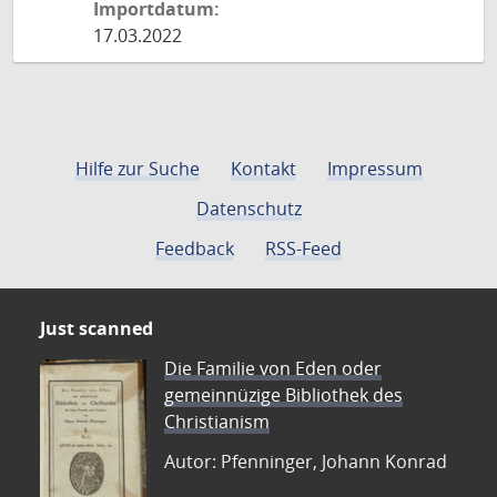
Importdatum:
17.03.2022
Hilfe zur Suche
Kontakt
Impressum
Datenschutz
Feedback
RSS-Feed
Just scanned
Die Familie von Eden oder
gemeinnüzige Bibliothek des
Christianism
Autor: Pfenninger, Johann Konrad