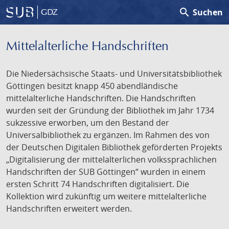
search
Suchen
GDZ
Mittelalterliche Handschriften
Die Niedersächsische Staats- und Universitätsbibliothek
Göttingen besitzt knapp 450 abendländische
mittelalterliche Handschriften. Die Handschriften
wurden seit der Gründung der Bibliothek im Jahr 1734
sukzessive erworben, um den Bestand der
Universalbibliothek zu ergänzen. Im Rahmen des von
der Deutschen Digitalen Bibliothek geförderten Projekts
„Digitalisierung der mittelalterlichen volkssprachlichen
Handschriften der SUB Göttingen“ wurden in einem
ersten Schritt 74 Handschriften digitalisiert. Die
Kollektion wird zukünftig um weitere mittelalterliche
Handschriften erweitert werden.