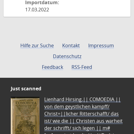
Importdatum:
17.03.2022
Hilfe zur Suche
Kontakt
Impressum
Datenschutz
Feedback
RSS-Feed
Just scanned
Lienhard Hirsing.|| COMOEDIA ||
von dem geystlichen kampff/
Christ=||licher Ritterschafft/ das
ist/ wie die || Christen aus warheit
der schrifft/ sich legen || m#