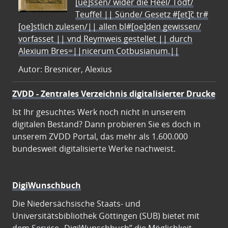
[ue]ssen/ wider die Heel/ Todt/
Teuffel || Sünde/ Gesetz #[et]c̃ tr#
[oe]stlich zulesen/|| allen bl#[oe]den gewissen/
vorfasset || vnd Reymweis gestellet || durch
Alexium Bres=||nicerum Cotbusianum.||
Autor: Bresnicer, Alexius
ZVDD - Zentrales Verzeichnis digitalisierter Drucke
Ist Ihr gesuchtes Werk noch nicht in unserem
digitalen Bestand? Dann probieren Sie es doch in
unserem ZVDD Portal, das mehr als 1.600.000
bundesweit digitalisierte Werke nachweist.
DigiWunschbuch
Die Niedersächsische Staats- und
Universitätsbibliothek Göttingen (SUB) bietet mit