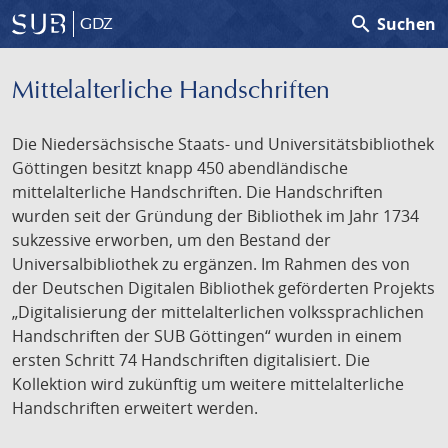
search
Suchen
GDZ
Mittelalterliche Handschriften
Die Niedersächsische Staats- und Universitätsbibliothek
Göttingen besitzt knapp 450 abendländische
mittelalterliche Handschriften. Die Handschriften
wurden seit der Gründung der Bibliothek im Jahr 1734
sukzessive erworben, um den Bestand der
Universalbibliothek zu ergänzen. Im Rahmen des von
der Deutschen Digitalen Bibliothek geförderten Projekts
„Digitalisierung der mittelalterlichen volkssprachlichen
Handschriften der SUB Göttingen“ wurden in einem
ersten Schritt 74 Handschriften digitalisiert. Die
Kollektion wird zukünftig um weitere mittelalterliche
Handschriften erweitert werden.