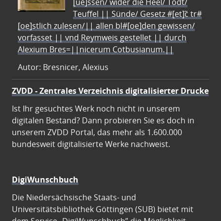
[ue]ssen/ wider die Heel/ Todt/
Teuffel || Sünde/ Gesetz #[et]c̃ tr#
[oe]stlich zulesen/|| allen bl#[oe]den gewissen/
vorfasset || vnd Reymweis gestellet || durch
Alexium Bres=||nicerum Cotbusianum.||
Autor: Bresnicer, Alexius
ZVDD - Zentrales Verzeichnis digitalisierter Drucke
Ist Ihr gesuchtes Werk noch nicht in unserem
digitalen Bestand? Dann probieren Sie es doch in
unserem ZVDD Portal, das mehr als 1.600.000
bundesweit digitalisierte Werke nachweist.
DigiWunschbuch
Die Niedersächsische Staats- und
Universitätsbibliothek Göttingen (SUB) bietet mit