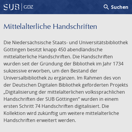
search
Suchen
GDZ
Mittelalterliche Handschriften
Die Niedersächsische Staats- und Universitätsbibliothek
Göttingen besitzt knapp 450 abendländische
mittelalterliche Handschriften. Die Handschriften
wurden seit der Gründung der Bibliothek im Jahr 1734
sukzessive erworben, um den Bestand der
Universalbibliothek zu ergänzen. Im Rahmen des von
der Deutschen Digitalen Bibliothek geförderten Projekts
„Digitalisierung der mittelalterlichen volkssprachlichen
Handschriften der SUB Göttingen“ wurden in einem
ersten Schritt 74 Handschriften digitalisiert. Die
Kollektion wird zukünftig um weitere mittelalterliche
Handschriften erweitert werden.