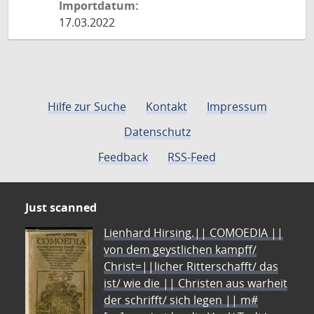
Importdatum:
17.03.2022
Hilfe zur Suche
Kontakt
Impressum
Datenschutz
Feedback
RSS-Feed
Just scanned
Lienhard Hirsing.|| COMOEDIA ||
von dem geystlichen kampff/
Christ=||licher Ritterschafft/ das
ist/ wie die || Christen aus warheit
der schrifft/ sich legen || m#