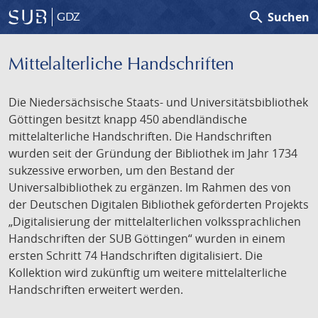
search
Suchen
GDZ
Mittelalterliche Handschriften
Die Niedersächsische Staats- und Universitätsbibliothek
Göttingen besitzt knapp 450 abendländische
mittelalterliche Handschriften. Die Handschriften
wurden seit der Gründung der Bibliothek im Jahr 1734
sukzessive erworben, um den Bestand der
Universalbibliothek zu ergänzen. Im Rahmen des von
der Deutschen Digitalen Bibliothek geförderten Projekts
„Digitalisierung der mittelalterlichen volkssprachlichen
Handschriften der SUB Göttingen“ wurden in einem
ersten Schritt 74 Handschriften digitalisiert. Die
Kollektion wird zukünftig um weitere mittelalterliche
Handschriften erweitert werden.