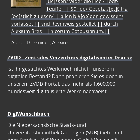
[ue]ssen/ wider die Heel/ Todt/
Teuffel || Sünde/ Gesetz #[et]c̃ tr#
[oe]stlich zulesen/|| allen bl#[oe]den gewissen/
vorfasset || vnd Reymweis gestellet || durch
Alexium Bres=||nicerum Cotbusianum.||
Autor: Bresnicer, Alexius
ZVDD - Zentrales Verzeichnis digitalisierter Drucke
Ist Ihr gesuchtes Werk noch nicht in unserem
digitalen Bestand? Dann probieren Sie es doch in
unserem ZVDD Portal, das mehr als 1.600.000
bundesweit digitalisierte Werke nachweist.
DigiWunschbuch
Die Niedersächsische Staats- und
Universitätsbibliothek Göttingen (SUB) bietet mit