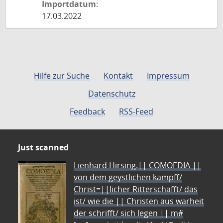
Importdatum:
17.03.2022
Hilfe zur Suche
Kontakt
Impressum
Datenschutz
Feedback
RSS-Feed
Just scanned
Lienhard Hirsing.|| COMOEDIA ||
von dem geystlichen kampff/
Christ=||licher Ritterschafft/ das
ist/ wie die || Christen aus warheit
der schrifft/ sich legen || m#