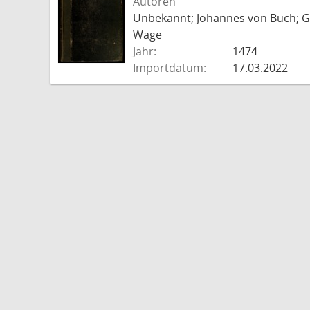
Autoren
Unbekannt; Johannes von Buch; Go
Wage
Jahr:
1474
Importdatum:
17.03.2022