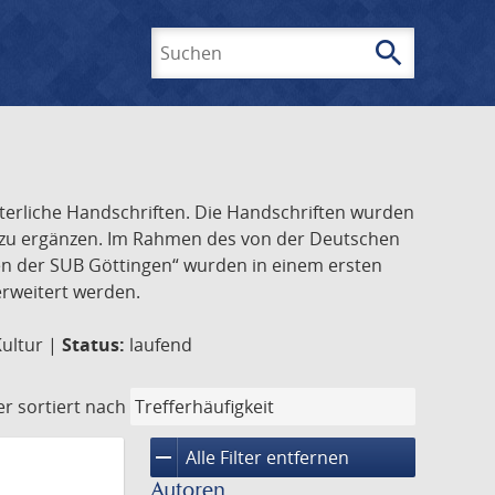
search
Suchen
lterliche Handschriften. Die Handschriften wurden
k zu ergänzen. Im Rahmen des von der Deutschen
ften der SUB Göttingen“ wurden in einem ersten
 erweitert werden.
Kultur |
Status:
laufend
er
sortiert nach
remove
Alle Filter entfernen
Autoren