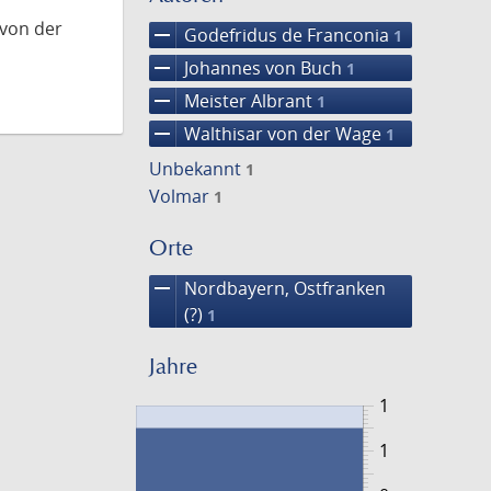
 von der
remove
Godefridus de Franconia
1
remove
Johannes von Buch
1
remove
Meister Albrant
1
remove
Walthisar von der Wage
1
Unbekannt
1
Volmar
1
Orte
remove
Nordbayern, Ostfranken
(?)
1
Jahre
1
1