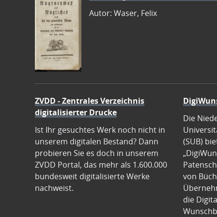
Autor: Waser, Felix
ZVDD - Zentrales Verzeichnis
DigiWun
digitalisierter Drucke
Die Nied
Ist Ihr gesuchtes Werk noch nicht in
Universit
unserem digitalen Bestand? Dann
(SUB) bie
probieren Sie es doch in unserem
„DigiWun
ZVDD Portal, das mehr als 1.600.000
Patenscha
bundesweit digitalisierte Werke
von Büch
nachweist.
Übernehm
die Digit
Wunschb