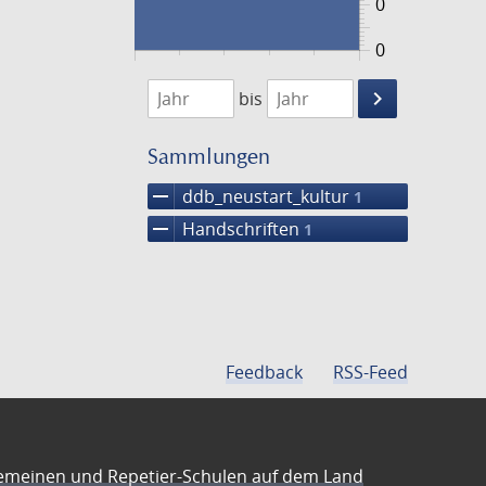
0
0
1474
1475
keyboard_arrow_right
bis
Suche
einschränke
Sammlungen
remove
ddb_neustart_kultur
1
remove
Handschriften
1
Feedback
RSS-Feed
emeinen und Repetier-Schulen auf dem Land