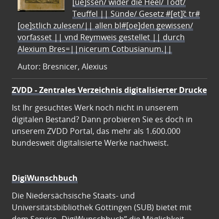
[ue]ssen/ wider die Heel/ Todt/
Teuffel || Sünde/ Gesetz #[et]c̃ tr#
[oe]stlich zulesen/|| allen bl#[oe]den gewissen/
vorfasset || vnd Reymweis gestellet || durch
Alexium Bres=||nicerum Cotbusianum.||
Autor: Bresnicer, Alexius
ZVDD - Zentrales Verzeichnis digitalisierter Drucke
Ist Ihr gesuchtes Werk noch nicht in unserem
digitalen Bestand? Dann probieren Sie es doch in
unserem ZVDD Portal, das mehr als 1.600.000
bundesweit digitalisierte Werke nachweist.
DigiWunschbuch
Die Niedersächsische Staats- und
Universitätsbibliothek Göttingen (SUB) bietet mit