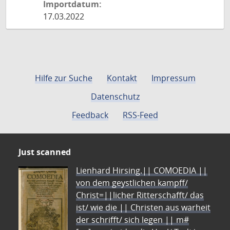
Importdatum:
17.03.2022
Hilfe zur Suche
Kontakt
Impressum
Datenschutz
Feedback
RSS-Feed
Just scanned
Lienhard Hirsing.|| COMOEDIA ||
von dem geystlichen kampff/
Christ=||licher Ritterschafft/ das
ist/ wie die || Christen aus warheit
der schrifft/ sich legen || m#