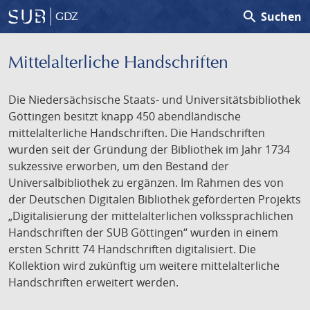
search
Suchen
GDZ
Mittelalterliche Handschriften
Die Niedersächsische Staats- und Universitätsbibliothek
Göttingen besitzt knapp 450 abendländische
mittelalterliche Handschriften. Die Handschriften
wurden seit der Gründung der Bibliothek im Jahr 1734
sukzessive erworben, um den Bestand der
Universalbibliothek zu ergänzen. Im Rahmen des von
der Deutschen Digitalen Bibliothek geförderten Projekts
„Digitalisierung der mittelalterlichen volkssprachlichen
Handschriften der SUB Göttingen“ wurden in einem
ersten Schritt 74 Handschriften digitalisiert. Die
Kollektion wird zukünftig um weitere mittelalterliche
Handschriften erweitert werden.