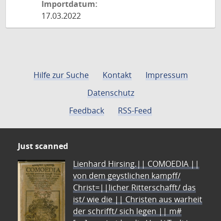
Importdatum:
17.03.2022
Hilfe zur Suche
Kontakt
Impressum
Datenschutz
Feedback
RSS-Feed
Just scanned
Lienhard Hirsing.|| COMOEDIA ||
von dem geystlichen kampff/
Christ=||licher Ritterschafft/ das
ist/ wie die || Christen aus warheit
der schrifft/ sich legen || m#