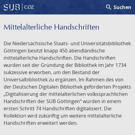
search
Suchen
GDZ
Mittelalterliche Handschriften
Die Niedersächsische Staats- und Universitätsbibliothek
Göttingen besitzt knapp 450 abendländische
mittelalterliche Handschriften. Die Handschriften
wurden seit der Gründung der Bibliothek im Jahr 1734
sukzessive erworben, um den Bestand der
Universalbibliothek zu ergänzen. Im Rahmen des von
der Deutschen Digitalen Bibliothek geförderten Projekts
„Digitalisierung der mittelalterlichen volkssprachlichen
Handschriften der SUB Göttingen“ wurden in einem
ersten Schritt 74 Handschriften digitalisiert. Die
Kollektion wird zukünftig um weitere mittelalterliche
Handschriften erweitert werden.