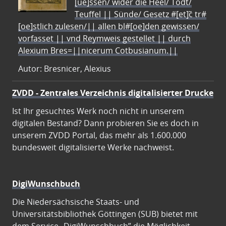
[ue]ssen/ wider die Heel/ Todt/
Teuffel || Sünde/ Gesetz #[et]c̃ tr#
[oe]stlich zulesen/|| allen bl#[oe]den gewissen/
vorfasset || vnd Reymweis gestellet || durch
Alexium Bres=||nicerum Cotbusianum.||
Autor: Bresnicer, Alexius
ZVDD - Zentrales Verzeichnis digitalisierter Drucke
Ist Ihr gesuchtes Werk noch nicht in unserem
digitalen Bestand? Dann probieren Sie es doch in
unserem ZVDD Portal, das mehr als 1.600.000
bundesweit digitalisierte Werke nachweist.
DigiWunschbuch
Die Niedersächsische Staats- und
Universitätsbibliothek Göttingen (SUB) bietet mit