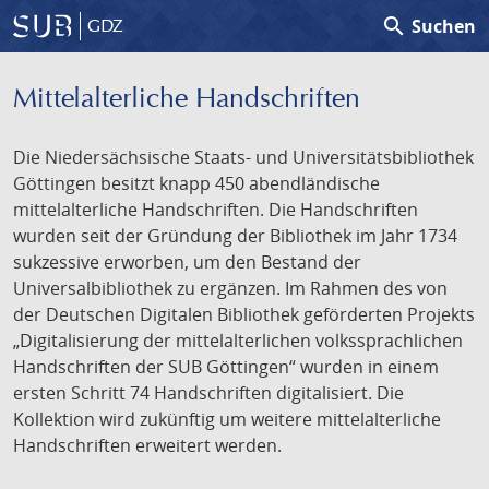
search
Suchen
GDZ
Mittelalterliche Handschriften
Die Niedersächsische Staats- und Universitätsbibliothek
Göttingen besitzt knapp 450 abendländische
mittelalterliche Handschriften. Die Handschriften
wurden seit der Gründung der Bibliothek im Jahr 1734
sukzessive erworben, um den Bestand der
Universalbibliothek zu ergänzen. Im Rahmen des von
der Deutschen Digitalen Bibliothek geförderten Projekts
„Digitalisierung der mittelalterlichen volkssprachlichen
Handschriften der SUB Göttingen“ wurden in einem
ersten Schritt 74 Handschriften digitalisiert. Die
Kollektion wird zukünftig um weitere mittelalterliche
Handschriften erweitert werden.