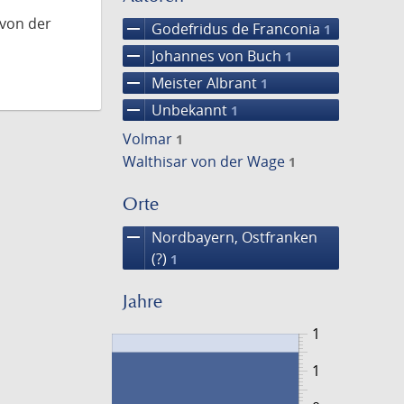
 von der
remove
Godefridus de Franconia
1
remove
Johannes von Buch
1
remove
Meister Albrant
1
remove
Unbekannt
1
Volmar
1
Walthisar von der Wage
1
Orte
remove
Nordbayern, Ostfranken
(?)
1
Jahre
1
1