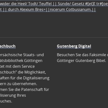
 wider die Heel/ Todt/ Teuffel || Sünde/ Gesetz #[et]c̃ tr#[o
let || durch Alexium Bres=||nicerum Cotbusianum.||
schbuch
Gutenberg Digital
ersächsische Staats- und
Besuchen Sie das Faksimile 
ätsbibliothek Göttingen
Göttinger Gutenberg Bibel.
tet mit dem Service
schbuch” die Möglichkeit,
ften für die Digitalisierung
ern zu übernehmen.
en Sie die Patenschaft für
alisierung Ihres
uches.