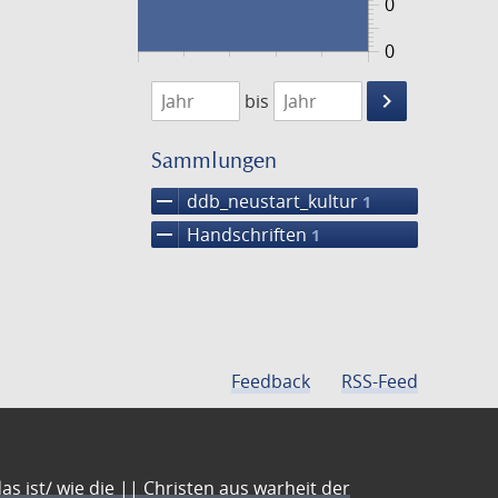
0
0
1474
1475
keyboard_arrow_right
bis
Suche
einschränke
Sammlungen
remove
ddb_neustart_kultur
1
remove
Handschriften
1
Feedback
RSS-Feed
s ist/ wie die || Christen aus warheit der