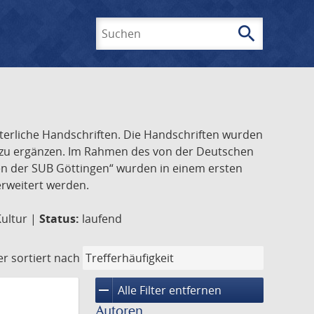
search
Suchen
lterliche Handschriften. Die Handschriften wurden
k zu ergänzen. Im Rahmen des von der Deutschen
ften der SUB Göttingen“ wurden in einem ersten
 erweitert werden.
Kultur |
Status:
laufend
er
sortiert nach
remove
Alle Filter entfernen
Autoren