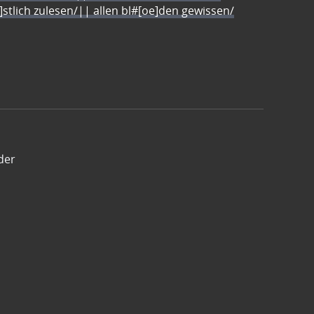
e]stlich zulesen/|| allen bl#[oe]den gewissen/
der