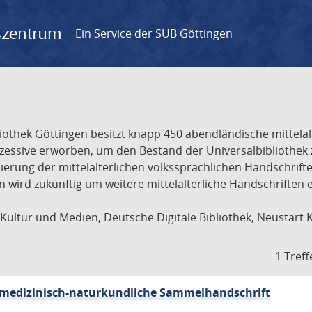
gszentrum
Ein Service der SUB Göttingen
liothek Göttingen besitzt knapp 450 abendländische mittela
ukzessive erworben, um den Bestand der Universalbibliothe
lisierung der mittelalterlichen volkssprachlichen Handschri
ion wird zukünftig um weitere mittelalterliche Handschriften
ultur und Medien, Deutsche Digitale Bibliothek, Neustart 
1 Treff
sch-medizinisch-naturkundliche Sammelhandschrift