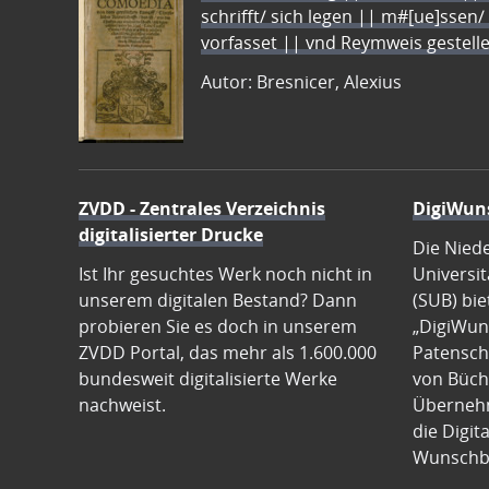
schrifft/ sich legen || m#[ue]ssen/
vorfasset || vnd Reymweis gestel
Autor: Bresnicer, Alexius
ZVDD - Zentrales Verzeichnis
DigiWun
digitalisierter Drucke
Die Nied
Ist Ihr gesuchtes Werk noch nicht in
Universit
unserem digitalen Bestand? Dann
(SUB) bie
probieren Sie es doch in unserem
„DigiWun
ZVDD Portal, das mehr als 1.600.000
Patenscha
bundesweit digitalisierte Werke
von Büch
nachweist.
Übernehm
die Digit
Wunschb