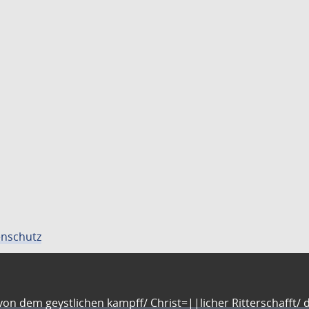
nschutz
n dem geystlichen kampff/ Christ=||licher Ritterschafft/ da