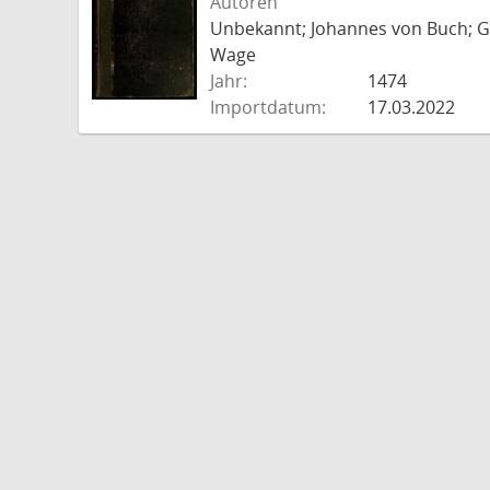
Autoren
Unbekannt; Johannes von Buch; Go
Wage
Jahr:
1474
Importdatum:
17.03.2022