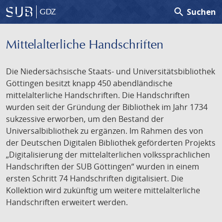
search
Suchen
GDZ
Mittelalterliche Handschriften
Die Niedersächsische Staats- und Universitätsbibliothek
Göttingen besitzt knapp 450 abendländische
mittelalterliche Handschriften. Die Handschriften
wurden seit der Gründung der Bibliothek im Jahr 1734
sukzessive erworben, um den Bestand der
Universalbibliothek zu ergänzen. Im Rahmen des von
der Deutschen Digitalen Bibliothek geförderten Projekts
„Digitalisierung der mittelalterlichen volkssprachlichen
Handschriften der SUB Göttingen“ wurden in einem
ersten Schritt 74 Handschriften digitalisiert. Die
Kollektion wird zukünftig um weitere mittelalterliche
Handschriften erweitert werden.