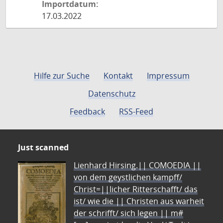
Importdatum:
17.03.2022
Hilfe zur Suche
Kontakt
Impressum
Datenschutz
Feedback
RSS-Feed
Just scanned
Lienhard Hirsing.|| COMOEDIA ||
von dem geystlichen kampff/
Christ=||licher Ritterschafft/ das
ist/ wie die || Christen aus warheit
der schrifft/ sich legen || m#