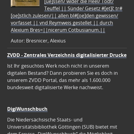
[ue]ssen/ wider die Heel/ Todt/
Teuffel || Sünde/ Gesetz #[et]c̃ tr#
[oe]stlich zulesen/|| allen bl#[oe]den gewissen/
vorfasset || vnd Reymweis gestellet || durch
Alexium Bres=||nicerum Cotbusianum.||
Autor: Bresnicer, Alexius
ZVDD - Zentrales Verzeichnis digitalisierter Drucke
Ist Ihr gesuchtes Werk noch nicht in unserem
digitalen Bestand? Dann probieren Sie es doch in
unserem ZVDD Portal, das mehr als 1.600.000
bundesweit digitalisierte Werke nachweist.
DigiWunschbuch
Die Niedersächsische Staats- und
Universitätsbibliothek Göttingen (SUB) bietet mit