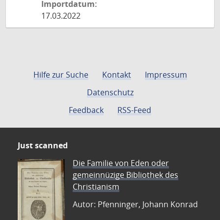
Importdatum:
17.03.2022
Hilfe zur Suche
Kontakt
Impressum
Datenschutz
Feedback
RSS-Feed
Just scanned
Die Familie von Eden oder
gemeinnüzige Bibliothek des
Christianism
Autor: Pfenninger, Johann Konrad