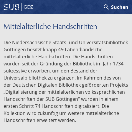
search
Suchen
GDZ
Mittelalterliche Handschriften
Die Niedersächsische Staats- und Universitätsbibliothek
Göttingen besitzt knapp 450 abendländische
mittelalterliche Handschriften. Die Handschriften
wurden seit der Gründung der Bibliothek im Jahr 1734
sukzessive erworben, um den Bestand der
Universalbibliothek zu ergänzen. Im Rahmen des von
der Deutschen Digitalen Bibliothek geförderten Projekts
„Digitalisierung der mittelalterlichen volkssprachlichen
Handschriften der SUB Göttingen“ wurden in einem
ersten Schritt 74 Handschriften digitalisiert. Die
Kollektion wird zukünftig um weitere mittelalterliche
Handschriften erweitert werden.