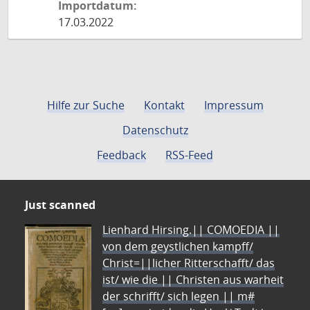
Importdatum:
17.03.2022
Hilfe zur Suche
Kontakt
Impressum
Datenschutz
Feedback
RSS-Feed
Just scanned
Lienhard Hirsing.|| COMOEDIA ||
von dem geystlichen kampff/
Christ=||licher Ritterschafft/ das
ist/ wie die || Christen aus warheit
der schrifft/ sich legen || m#