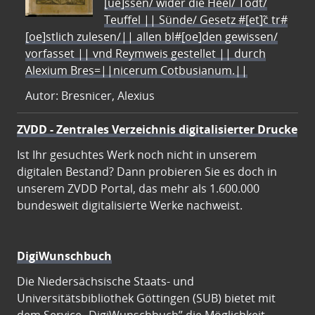
[ue]ssen/ wider die Heel/ Todt/
Teuffel || Sünde/ Gesetz #[et]c̃ tr#
[oe]stlich zulesen/|| allen bl#[oe]den gewissen/
vorfasset || vnd Reymweis gestellet || durch
Alexium Bres=||nicerum Cotbusianum.||
Autor: Bresnicer, Alexius
ZVDD - Zentrales Verzeichnis digitalisierter Drucke
Ist Ihr gesuchtes Werk noch nicht in unserem
digitalen Bestand? Dann probieren Sie es doch in
unserem ZVDD Portal, das mehr als 1.600.000
bundesweit digitalisierte Werke nachweist.
DigiWunschbuch
Die Niedersächsische Staats- und
Universitätsbibliothek Göttingen (SUB) bietet mit