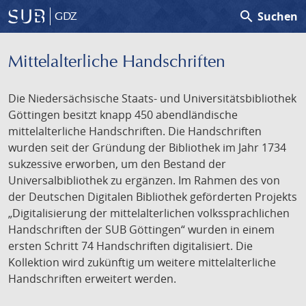
search
Suchen
GDZ
Mittelalterliche Handschriften
Die Niedersächsische Staats- und Universitätsbibliothek
Göttingen besitzt knapp 450 abendländische
mittelalterliche Handschriften. Die Handschriften
wurden seit der Gründung der Bibliothek im Jahr 1734
sukzessive erworben, um den Bestand der
Universalbibliothek zu ergänzen. Im Rahmen des von
der Deutschen Digitalen Bibliothek geförderten Projekts
„Digitalisierung der mittelalterlichen volkssprachlichen
Handschriften der SUB Göttingen“ wurden in einem
ersten Schritt 74 Handschriften digitalisiert. Die
Kollektion wird zukünftig um weitere mittelalterliche
Handschriften erweitert werden.