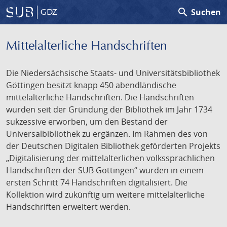
search
Suchen
GDZ
Mittelalterliche Handschriften
Die Niedersächsische Staats- und Universitätsbibliothek
Göttingen besitzt knapp 450 abendländische
mittelalterliche Handschriften. Die Handschriften
wurden seit der Gründung der Bibliothek im Jahr 1734
sukzessive erworben, um den Bestand der
Universalbibliothek zu ergänzen. Im Rahmen des von
der Deutschen Digitalen Bibliothek geförderten Projekts
„Digitalisierung der mittelalterlichen volkssprachlichen
Handschriften der SUB Göttingen“ wurden in einem
ersten Schritt 74 Handschriften digitalisiert. Die
Kollektion wird zukünftig um weitere mittelalterliche
Handschriften erweitert werden.