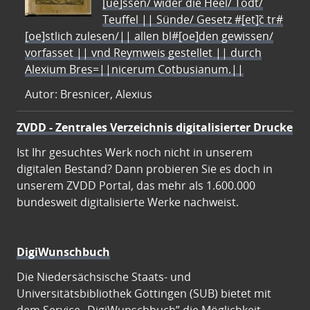
[ue]ssen/ wider die Heel/ Todt/
Teuffel || Sünde/ Gesetz #[et]c̃ tr#
[oe]stlich zulesen/|| allen bl#[oe]den gewissen/
vorfasset || vnd Reymweis gestellet || durch
Alexium Bres=||nicerum Cotbusianum.||
Autor: Bresnicer, Alexius
ZVDD - Zentrales Verzeichnis digitalisierter Drucke
Ist Ihr gesuchtes Werk noch nicht in unserem
digitalen Bestand? Dann probieren Sie es doch in
unserem ZVDD Portal, das mehr als 1.600.000
bundesweit digitalisierte Werke nachweist.
DigiWunschbuch
Die Niedersächsische Staats- und
Universitätsbibliothek Göttingen (SUB) bietet mit