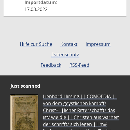
Importdatum:
17.03.2022
Hilfe zur Suche
Kontakt
Impressum
Datenschutz
Feedback
RSS-Feed
Just scanned
Lienhard Hirsing.|| COMOEDIA ||
von dem geystlichen kampff/
Christ=||licher Ritterschafft/ das
ist/ wie die || Christen aus warheit
der schrifft/ sich legen || m#