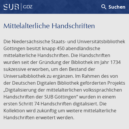
search
Suchen
GDZ
Mittelalterliche Handschriften
Die Niedersächsische Staats- und Universitätsbibliothek
Göttingen besitzt knapp 450 abendländische
mittelalterliche Handschriften. Die Handschriften
wurden seit der Gründung der Bibliothek im Jahr 1734
sukzessive erworben, um den Bestand der
Universalbibliothek zu ergänzen. Im Rahmen des von
der Deutschen Digitalen Bibliothek geförderten Projekts
„Digitalisierung der mittelalterlichen volkssprachlichen
Handschriften der SUB Göttingen“ wurden in einem
ersten Schritt 74 Handschriften digitalisiert. Die
Kollektion wird zukünftig um weitere mittelalterliche
Handschriften erweitert werden.