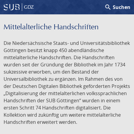
search
Suchen
GDZ
Mittelalterliche Handschriften
Die Niedersächsische Staats- und Universitätsbibliothek
Göttingen besitzt knapp 450 abendländische
mittelalterliche Handschriften. Die Handschriften
wurden seit der Gründung der Bibliothek im Jahr 1734
sukzessive erworben, um den Bestand der
Universalbibliothek zu ergänzen. Im Rahmen des von
der Deutschen Digitalen Bibliothek geförderten Projekts
„Digitalisierung der mittelalterlichen volkssprachlichen
Handschriften der SUB Göttingen“ wurden in einem
ersten Schritt 74 Handschriften digitalisiert. Die
Kollektion wird zukünftig um weitere mittelalterliche
Handschriften erweitert werden.