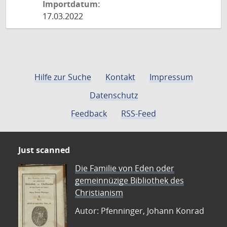
Importdatum:
17.03.2022
Hilfe zur Suche
Kontakt
Impressum
Datenschutz
Feedback
RSS-Feed
Just scanned
Die Familie von Eden oder
gemeinnüzige Bibliothek des
Christianism
Autor: Pfenninger, Johann Konrad