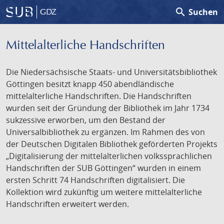
search
Suchen
GDZ
Mittelalterliche Handschriften
Die Niedersächsische Staats- und Universitätsbibliothek
Göttingen besitzt knapp 450 abendländische
mittelalterliche Handschriften. Die Handschriften
wurden seit der Gründung der Bibliothek im Jahr 1734
sukzessive erworben, um den Bestand der
Universalbibliothek zu ergänzen. Im Rahmen des von
der Deutschen Digitalen Bibliothek geförderten Projekts
„Digitalisierung der mittelalterlichen volkssprachlichen
Handschriften der SUB Göttingen“ wurden in einem
ersten Schritt 74 Handschriften digitalisiert. Die
Kollektion wird zukünftig um weitere mittelalterliche
Handschriften erweitert werden.