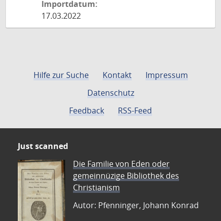
Importdatum:
17.03.2022
Hilfe zur Suche
Kontakt
Impressum
Datenschutz
Feedback
RSS-Feed
Just scanned
Die Familie von Eden oder
gemeinnüzige Bibliothek des
Christianism
Autor: Pfenninger, Johann Konrad