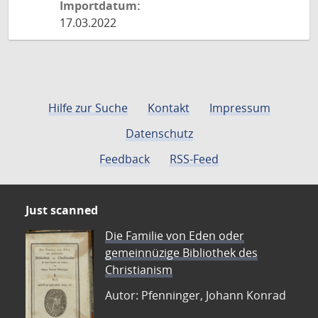
Importdatum:
17.03.2022
Hilfe zur Suche
Kontakt
Impressum
Datenschutz
Feedback
RSS-Feed
Just scanned
Die Familie von Eden oder
gemeinnüzige Bibliothek des
Christianism
Autor: Pfenninger, Johann Konrad