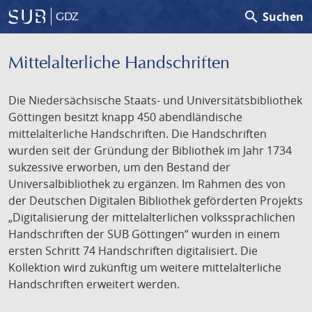
search
Suchen
GDZ
Mittelalterliche Handschriften
Die Niedersächsische Staats- und Universitätsbibliothek
Göttingen besitzt knapp 450 abendländische
mittelalterliche Handschriften. Die Handschriften
wurden seit der Gründung der Bibliothek im Jahr 1734
sukzessive erworben, um den Bestand der
Universalbibliothek zu ergänzen. Im Rahmen des von
der Deutschen Digitalen Bibliothek geförderten Projekts
„Digitalisierung der mittelalterlichen volkssprachlichen
Handschriften der SUB Göttingen“ wurden in einem
ersten Schritt 74 Handschriften digitalisiert. Die
Kollektion wird zukünftig um weitere mittelalterliche
Handschriften erweitert werden.