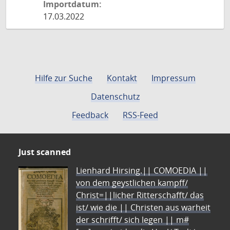
Importdatum:
17.03.2022
Hilfe zur Suche
Kontakt
Impressum
Datenschutz
Feedback
RSS-Feed
Just scanned
Lienhard Hirsing.|| COMOEDIA ||
von dem geystlichen kampff/
Christ=||licher Ritterschafft/ das
ist/ wie die || Christen aus warheit
der schrifft/ sich legen || m#