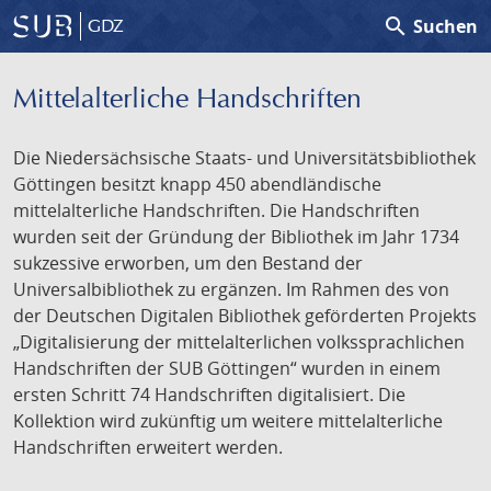
search
Suchen
GDZ
Mittelalterliche Handschriften
Die Niedersächsische Staats- und Universitätsbibliothek
Göttingen besitzt knapp 450 abendländische
mittelalterliche Handschriften. Die Handschriften
wurden seit der Gründung der Bibliothek im Jahr 1734
sukzessive erworben, um den Bestand der
Universalbibliothek zu ergänzen. Im Rahmen des von
der Deutschen Digitalen Bibliothek geförderten Projekts
„Digitalisierung der mittelalterlichen volkssprachlichen
Handschriften der SUB Göttingen“ wurden in einem
ersten Schritt 74 Handschriften digitalisiert. Die
Kollektion wird zukünftig um weitere mittelalterliche
Handschriften erweitert werden.