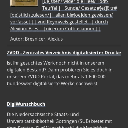
[ue]ssen/ wider die Heel/ Todt/
Teuffel || Sünde/ Gesetz #[et]c̃ tr#
[oe]stlich zulesen/|| allen bl#[oe]den gewissen/
vorfasset || vnd Reymweis gestellet || durch
Alexium Bres=||nicerum Cotbusianum.||
Autor: Bresnicer, Alexius
ZVDD - Zentrales Verzeichnis digitalisierter Drucke
Ist Ihr gesuchtes Werk noch nicht in unserem
digitalen Bestand? Dann probieren Sie es doch in
unserem ZVDD Portal, das mehr als 1.600.000
bundesweit digitalisierte Werke nachweist.
DigiWunschbuch
Die Niedersächsische Staats- und
Universitätsbibliothek Göttingen (SUB) bietet mit