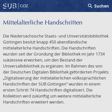
search
Suchen
GDZ
Mittelalterliche Handschriften
Die Niedersächsische Staats- und Universitätsbibliothek
Göttingen besitzt knapp 450 abendländische
mittelalterliche Handschriften. Die Handschriften
wurden seit der Gründung der Bibliothek im Jahr 1734
sukzessive erworben, um den Bestand der
Universalbibliothek zu ergänzen. Im Rahmen des von
der Deutschen Digitalen Bibliothek geförderten Projekts
„Digitalisierung der mittelalterlichen volkssprachlichen
Handschriften der SUB Göttingen“ wurden in einem
ersten Schritt 74 Handschriften digitalisiert. Die
Kollektion wird zukünftig um weitere mittelalterliche
Handschriften erweitert werden.