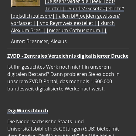
[ue]ssen/ wider die Heel/ Todt/
Teuffel || Sünde/ Gesetz #[et]c̃ tr#
[oe]stlich zulesen/|| allen bl#[oe]den gewissen/
vorfasset || vnd Reymweis gestellet || durch
Alexium Bres=||nicerum Cotbusianum.||
Autor: Bresnicer, Alexius
ZVDD - Zentrales Verzeichnis digitalisierter Drucke
Ist Ihr gesuchtes Werk noch nicht in unserem
digitalen Bestand? Dann probieren Sie es doch in
unserem ZVDD Portal, das mehr als 1.600.000
bundesweit digitalisierte Werke nachweist.
DigiWunschbuch
Die Niedersächsische Staats- und
Universitätsbibliothek Göttingen (SUB) bietet mit