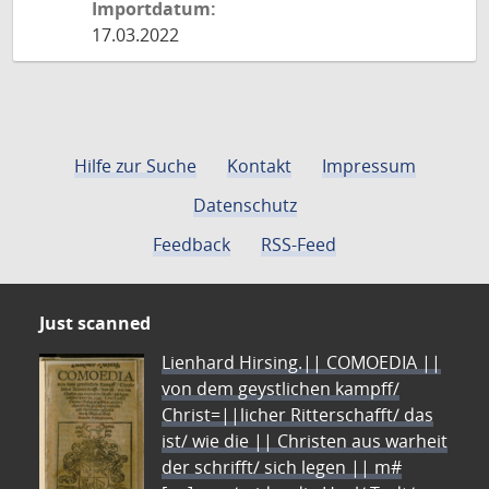
Importdatum:
17.03.2022
Hilfe zur Suche
Kontakt
Impressum
Datenschutz
Feedback
RSS-Feed
Just scanned
Lienhard Hirsing.|| COMOEDIA ||
von dem geystlichen kampff/
Christ=||licher Ritterschafft/ das
ist/ wie die || Christen aus warheit
der schrifft/ sich legen || m#