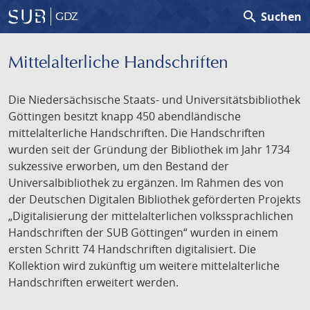
search
Suchen
GDZ
Mittelalterliche Handschriften
Die Niedersächsische Staats- und Universitätsbibliothek
Göttingen besitzt knapp 450 abendländische
mittelalterliche Handschriften. Die Handschriften
wurden seit der Gründung der Bibliothek im Jahr 1734
sukzessive erworben, um den Bestand der
Universalbibliothek zu ergänzen. Im Rahmen des von
der Deutschen Digitalen Bibliothek geförderten Projekts
„Digitalisierung der mittelalterlichen volkssprachlichen
Handschriften der SUB Göttingen“ wurden in einem
ersten Schritt 74 Handschriften digitalisiert. Die
Kollektion wird zukünftig um weitere mittelalterliche
Handschriften erweitert werden.