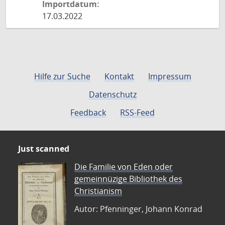
Importdatum:
17.03.2022
Hilfe zur Suche
Kontakt
Impressum
Datenschutz
Feedback
RSS-Feed
Just scanned
Die Familie von Eden oder
gemeinnüzige Bibliothek des
Christianism
Autor: Pfenninger, Johann Konrad