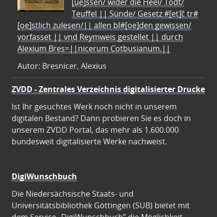
[ue]ssen/ wider die Heel/ Todt/
Teuffel || Sünde/ Gesetz #[et]c̃ tr#
[oe]stlich zulesen/|| allen bl#[oe]den gewissen/
vorfasset || vnd Reymweis gestellet || durch
Alexium Bres=||nicerum Cotbusianum.||
Autor: Bresnicer, Alexius
ZVDD - Zentrales Verzeichnis digitalisierter Drucke
Ist Ihr gesuchtes Werk noch nicht in unserem
digitalen Bestand? Dann probieren Sie es doch in
unserem ZVDD Portal, das mehr als 1.600.000
bundesweit digitalisierte Werke nachweist.
DigiWunschbuch
Die Niedersächsische Staats- und
Universitätsbibliothek Göttingen (SUB) bietet mit