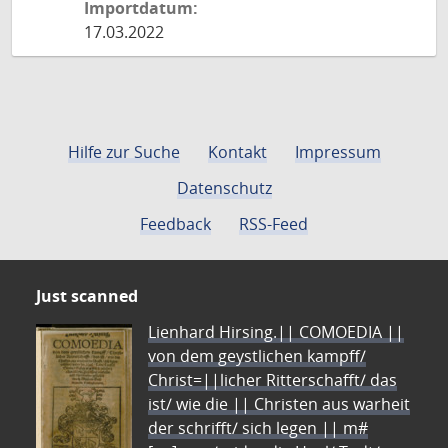
Importdatum:
17.03.2022
Hilfe zur Suche
Kontakt
Impressum
Datenschutz
Feedback
RSS-Feed
Just scanned
Lienhard Hirsing.|| COMOEDIA ||
von dem geystlichen kampff/
Christ=||licher Ritterschafft/ das
ist/ wie die || Christen aus warheit
der schrifft/ sich legen || m#