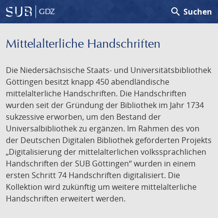
search
Suchen
GDZ
Mittelalterliche Handschriften
Die Niedersächsische Staats- und Universitätsbibliothek
Göttingen besitzt knapp 450 abendländische
mittelalterliche Handschriften. Die Handschriften
wurden seit der Gründung der Bibliothek im Jahr 1734
sukzessive erworben, um den Bestand der
Universalbibliothek zu ergänzen. Im Rahmen des von
der Deutschen Digitalen Bibliothek geförderten Projekts
„Digitalisierung der mittelalterlichen volkssprachlichen
Handschriften der SUB Göttingen“ wurden in einem
ersten Schritt 74 Handschriften digitalisiert. Die
Kollektion wird zukünftig um weitere mittelalterliche
Handschriften erweitert werden.