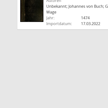
Autoren
Unbekannt; Johannes von Buch; Go
Wage
Jahr:
1474
Importdatum:
17.03.2022