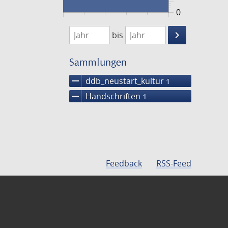
0
1474
1475
keyboard_arrow_right
bis
Suche
einschränke
Sammlungen
remove
ddb_neustart_kultur
1
remove
Handschriften
1
Feedback
RSS-Feed