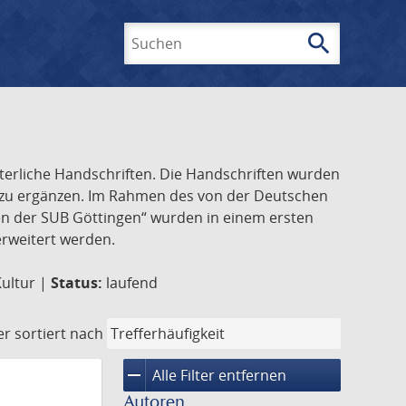
search
Suchen
lterliche Handschriften. Die Handschriften wurden
k zu ergänzen. Im Rahmen des von der Deutschen
ften der SUB Göttingen“ wurden in einem ersten
 erweitert werden.
Kultur |
Status:
laufend
er
sortiert nach
remove
Alle Filter entfernen
Autoren