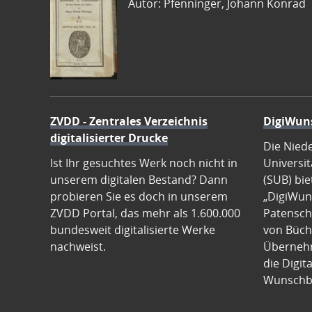
Autor: Pfenninger, Johann Konrad
ZVDD - Zentrales Verzeichnis
DigiWun
digitalisierter Drucke
Die Nied
Ist Ihr gesuchtes Werk noch nicht in
Universit
unserem digitalen Bestand? Dann
(SUB) bie
probieren Sie es doch in unserem
„DigiWun
ZVDD Portal, das mehr als 1.600.000
Patenscha
bundesweit digitalisierte Werke
von Büch
nachweist.
Übernehm
die Digit
Wunschb