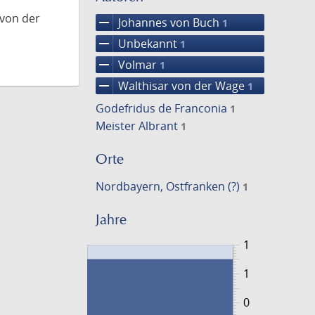
 von der
remove
Johannes von Buch
1
remove
Unbekannt
1
remove
Volmar
1
remove
Walthisar von der Wage
1
Godefridus de Franconia
1
Meister Albrant
1
Orte
Nordbayern, Ostfranken (?)
1
Jahre
1
1
0