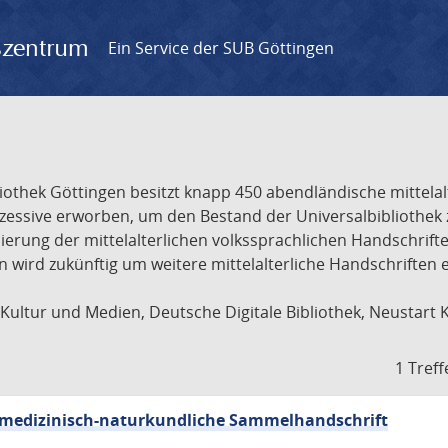
gszentrum
Ein Service der SUB Göttingen
liothek Göttingen besitzt knapp 450 abendländische mittela
ukzessive erworben, um den Bestand der Universalbibliothe
lisierung der mittelalterlichen volkssprachlichen Handschri
ion wird zukünftig um weitere mittelalterliche Handschriften
ultur und Medien, Deutsche Digitale Bibliothek, Neustart 
1 Treff
sch-medizinisch-naturkundliche Sammelhandschrift