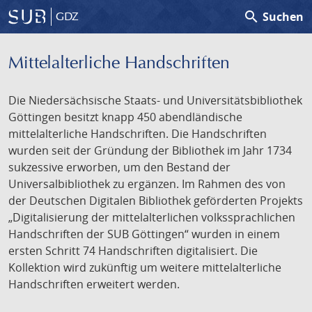
search
Suchen
GDZ
Mittelalterliche Handschriften
Die Niedersächsische Staats- und Universitätsbibliothek
Göttingen besitzt knapp 450 abendländische
mittelalterliche Handschriften. Die Handschriften
wurden seit der Gründung der Bibliothek im Jahr 1734
sukzessive erworben, um den Bestand der
Universalbibliothek zu ergänzen. Im Rahmen des von
der Deutschen Digitalen Bibliothek geförderten Projekts
„Digitalisierung der mittelalterlichen volkssprachlichen
Handschriften der SUB Göttingen“ wurden in einem
ersten Schritt 74 Handschriften digitalisiert. Die
Kollektion wird zukünftig um weitere mittelalterliche
Handschriften erweitert werden.