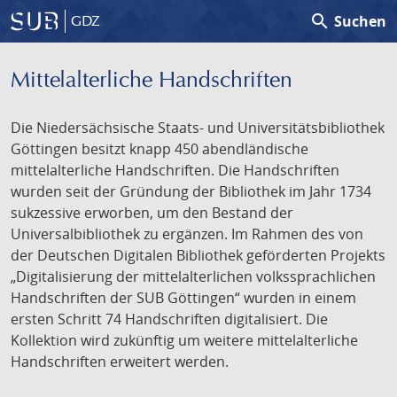
search
Suchen
GDZ
Mittelalterliche Handschriften
Die Niedersächsische Staats- und Universitätsbibliothek
Göttingen besitzt knapp 450 abendländische
mittelalterliche Handschriften. Die Handschriften
wurden seit der Gründung der Bibliothek im Jahr 1734
sukzessive erworben, um den Bestand der
Universalbibliothek zu ergänzen. Im Rahmen des von
der Deutschen Digitalen Bibliothek geförderten Projekts
„Digitalisierung der mittelalterlichen volkssprachlichen
Handschriften der SUB Göttingen“ wurden in einem
ersten Schritt 74 Handschriften digitalisiert. Die
Kollektion wird zukünftig um weitere mittelalterliche
Handschriften erweitert werden.