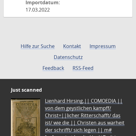
Importdatum:
17.03.2022
Hilfe zur Suche
Kontakt
Impressum
Datenschutz
Feedback
RSS-Feed
Just scanned
Lienhard Hirsing.|| COMOEDIA ||
von dem geystlichen kampff/
Christ=||licher Ritterschafft/ das
ist/ wie die || Christen aus warheit
der schrifft/ sich legen || m#