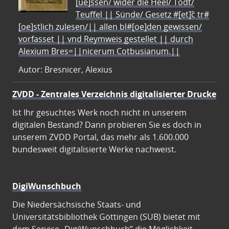
[ue]ssen/ wider die Heel/ Todt/
Teuffel || Sünde/ Gesetz #[et]c̃ tr#
[oe]stlich zulesen/|| allen bl#[oe]den gewissen/
vorfasset || vnd Reymweis gestellet || durch
Alexium Bres=||nicerum Cotbusianum.||
Autor: Bresnicer, Alexius
ZVDD - Zentrales Verzeichnis digitalisierter Drucke
Ist Ihr gesuchtes Werk noch nicht in unserem
digitalen Bestand? Dann probieren Sie es doch in
unserem ZVDD Portal, das mehr als 1.600.000
bundesweit digitalisierte Werke nachweist.
DigiWunschbuch
Die Niedersächsische Staats- und
Universitätsbibliothek Göttingen (SUB) bietet mit