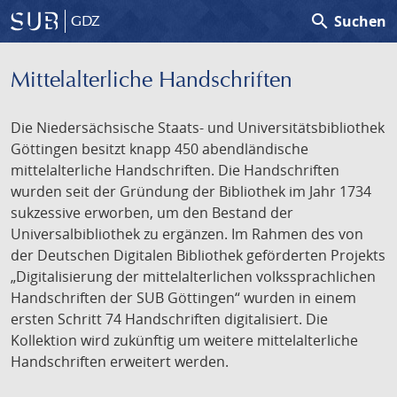
search
Suchen
GDZ
Mittelalterliche Handschriften
Die Niedersächsische Staats- und Universitätsbibliothek
Göttingen besitzt knapp 450 abendländische
mittelalterliche Handschriften. Die Handschriften
wurden seit der Gründung der Bibliothek im Jahr 1734
sukzessive erworben, um den Bestand der
Universalbibliothek zu ergänzen. Im Rahmen des von
der Deutschen Digitalen Bibliothek geförderten Projekts
„Digitalisierung der mittelalterlichen volkssprachlichen
Handschriften der SUB Göttingen“ wurden in einem
ersten Schritt 74 Handschriften digitalisiert. Die
Kollektion wird zukünftig um weitere mittelalterliche
Handschriften erweitert werden.