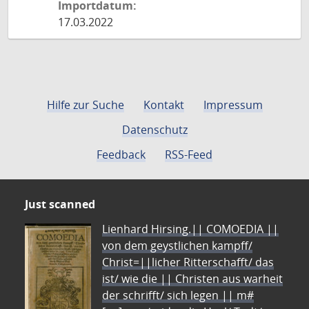
Importdatum:
17.03.2022
Hilfe zur Suche
Kontakt
Impressum
Datenschutz
Feedback
RSS-Feed
Just scanned
Lienhard Hirsing.|| COMOEDIA ||
von dem geystlichen kampff/
Christ=||licher Ritterschafft/ das
ist/ wie die || Christen aus warheit
der schrifft/ sich legen || m#