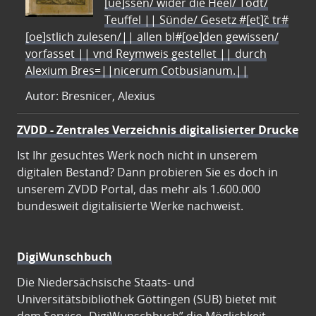
[ue]ssen/ wider die Heel/ Todt/
Teuffel || Sünde/ Gesetz #[et]c̃ tr#
[oe]stlich zulesen/|| allen bl#[oe]den gewissen/
vorfasset || vnd Reymweis gestellet || durch
Alexium Bres=||nicerum Cotbusianum.||
Autor: Bresnicer, Alexius
ZVDD - Zentrales Verzeichnis digitalisierter Drucke
Ist Ihr gesuchtes Werk noch nicht in unserem
digitalen Bestand? Dann probieren Sie es doch in
unserem ZVDD Portal, das mehr als 1.600.000
bundesweit digitalisierte Werke nachweist.
DigiWunschbuch
Die Niedersächsische Staats- und
Universitätsbibliothek Göttingen (SUB) bietet mit