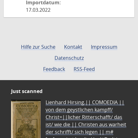
Importdatum:
17.03.2022
Hilfe zur Suche
Kontakt
Impressum
Datenschutz
Feedback
RSS-Feed
Just scanned
Lienhard Hirsing.|| COMOEDIA ||
von dem geystlichen kampff/
Christ=||licher Ritterschafft/ das
ist/ wie die || Christen aus warheit
der schrifft/ sich legen || m#