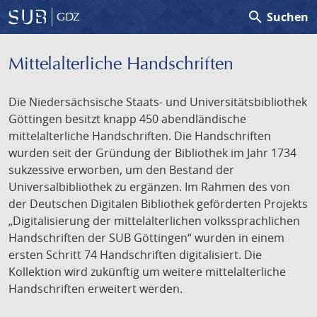
search
Suchen
GDZ
Mittelalterliche Handschriften
Die Niedersächsische Staats- und Universitätsbibliothek
Göttingen besitzt knapp 450 abendländische
mittelalterliche Handschriften. Die Handschriften
wurden seit der Gründung der Bibliothek im Jahr 1734
sukzessive erworben, um den Bestand der
Universalbibliothek zu ergänzen. Im Rahmen des von
der Deutschen Digitalen Bibliothek geförderten Projekts
„Digitalisierung der mittelalterlichen volkssprachlichen
Handschriften der SUB Göttingen“ wurden in einem
ersten Schritt 74 Handschriften digitalisiert. Die
Kollektion wird zukünftig um weitere mittelalterliche
Handschriften erweitert werden.