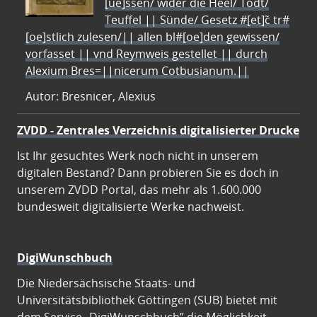
[ue]ssen/ wider die Heel/ Todt/
Teuffel || Sünde/ Gesetz #[et]c̃ tr#
[oe]stlich zulesen/|| allen bl#[oe]den gewissen/
vorfasset || vnd Reymweis gestellet || durch
Alexium Bres=||nicerum Cotbusianum.||
Autor: Bresnicer, Alexius
ZVDD - Zentrales Verzeichnis digitalisierter Drucke
Ist Ihr gesuchtes Werk noch nicht in unserem
digitalen Bestand? Dann probieren Sie es doch in
unserem ZVDD Portal, das mehr als 1.600.000
bundesweit digitalisierte Werke nachweist.
DigiWunschbuch
Die Niedersächsische Staats- und
Universitätsbibliothek Göttingen (SUB) bietet mit