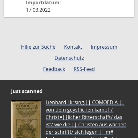
Importdatum:
17.03.2022
Hilfe zur Suche
Kontakt
Impressum
Datenschutz
Feedback
RSS-Feed
Just scanned
Lienhard Hirsing.|| COMOEDIA ||
von dem geystlichen kampff/
Christ=||licher Ritterschafft/ das
ist/ wie die || Christen aus warheit
der schrifft/ sich legen || m#