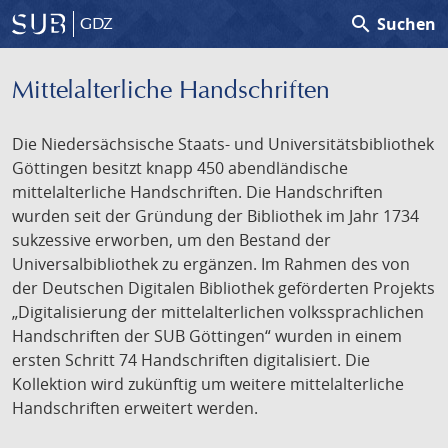
search
Suchen
GDZ
Mittelalterliche Handschriften
Die Niedersächsische Staats- und Universitätsbibliothek
Göttingen besitzt knapp 450 abendländische
mittelalterliche Handschriften. Die Handschriften
wurden seit der Gründung der Bibliothek im Jahr 1734
sukzessive erworben, um den Bestand der
Universalbibliothek zu ergänzen. Im Rahmen des von
der Deutschen Digitalen Bibliothek geförderten Projekts
„Digitalisierung der mittelalterlichen volkssprachlichen
Handschriften der SUB Göttingen“ wurden in einem
ersten Schritt 74 Handschriften digitalisiert. Die
Kollektion wird zukünftig um weitere mittelalterliche
Handschriften erweitert werden.