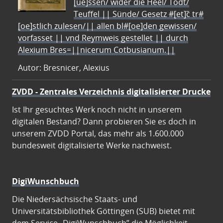
[ue]ssen/ wider die Heel/ Todt/
Teuffel || Sünde/ Gesetz #[et]c̃ tr#
[oe]stlich zulesen/|| allen bl#[oe]den gewissen/
vorfasset || vnd Reymweis gestellet || durch
Alexium Bres=||nicerum Cotbusianum.||
Autor: Bresnicer, Alexius
ZVDD - Zentrales Verzeichnis digitalisierter Drucke
Ist Ihr gesuchtes Werk noch nicht in unserem
digitalen Bestand? Dann probieren Sie es doch in
unserem ZVDD Portal, das mehr als 1.600.000
bundesweit digitalisierte Werke nachweist.
DigiWunschbuch
Die Niedersächsische Staats- und
Universitätsbibliothek Göttingen (SUB) bietet mit