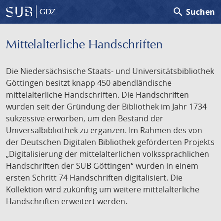
search
Suchen
GDZ
Mittelalterliche Handschriften
Die Niedersächsische Staats- und Universitätsbibliothek
Göttingen besitzt knapp 450 abendländische
mittelalterliche Handschriften. Die Handschriften
wurden seit der Gründung der Bibliothek im Jahr 1734
sukzessive erworben, um den Bestand der
Universalbibliothek zu ergänzen. Im Rahmen des von
der Deutschen Digitalen Bibliothek geförderten Projekts
„Digitalisierung der mittelalterlichen volkssprachlichen
Handschriften der SUB Göttingen“ wurden in einem
ersten Schritt 74 Handschriften digitalisiert. Die
Kollektion wird zukünftig um weitere mittelalterliche
Handschriften erweitert werden.