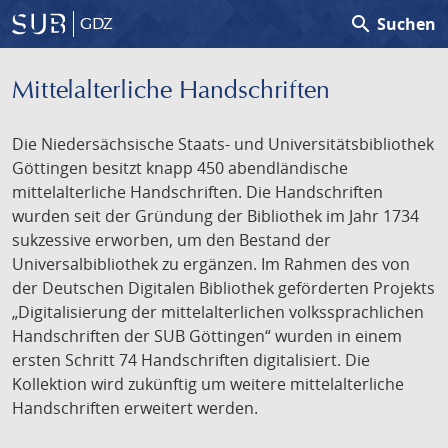
search
Suchen
GDZ
Mittelalterliche Handschriften
Die Niedersächsische Staats- und Universitätsbibliothek
Göttingen besitzt knapp 450 abendländische
mittelalterliche Handschriften. Die Handschriften
wurden seit der Gründung der Bibliothek im Jahr 1734
sukzessive erworben, um den Bestand der
Universalbibliothek zu ergänzen. Im Rahmen des von
der Deutschen Digitalen Bibliothek geförderten Projekts
„Digitalisierung der mittelalterlichen volkssprachlichen
Handschriften der SUB Göttingen“ wurden in einem
ersten Schritt 74 Handschriften digitalisiert. Die
Kollektion wird zukünftig um weitere mittelalterliche
Handschriften erweitert werden.