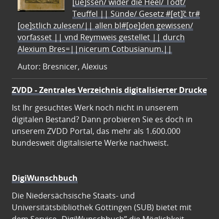
[ue]ssen/ wider die Heel/ Todt/
Teuffel || Sünde/ Gesetz #[et]c̃ tr#
[oe]stlich zulesen/|| allen bl#[oe]den gewissen/
vorfasset || vnd Reymweis gestellet || durch
Alexium Bres=||nicerum Cotbusianum.||
Autor: Bresnicer, Alexius
ZVDD - Zentrales Verzeichnis digitalisierter Drucke
Ist Ihr gesuchtes Werk noch nicht in unserem
digitalen Bestand? Dann probieren Sie es doch in
unserem ZVDD Portal, das mehr als 1.600.000
bundesweit digitalisierte Werke nachweist.
DigiWunschbuch
Die Niedersächsische Staats- und
Universitätsbibliothek Göttingen (SUB) bietet mit