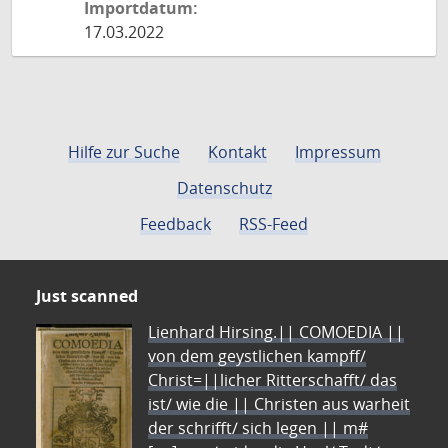
Importdatum:
17.03.2022
Hilfe zur Suche
Kontakt
Impressum
Datenschutz
Feedback
RSS-Feed
Just scanned
Lienhard Hirsing.|| COMOEDIA ||
von dem geystlichen kampff/
Christ=||licher Ritterschafft/ das
ist/ wie die || Christen aus warheit
der schrifft/ sich legen || m#