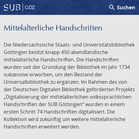
search
Suchen
GDZ
Mittelalterliche Handschriften
Die Niedersächsische Staats- und Universitätsbibliothek
Göttingen besitzt knapp 450 abendländische
mittelalterliche Handschriften. Die Handschriften
wurden seit der Gründung der Bibliothek im Jahr 1734
sukzessive erworben, um den Bestand der
Universalbibliothek zu ergänzen. Im Rahmen des von
der Deutschen Digitalen Bibliothek geförderten Projekts
„Digitalisierung der mittelalterlichen volkssprachlichen
Handschriften der SUB Göttingen“ wurden in einem
ersten Schritt 74 Handschriften digitalisiert. Die
Kollektion wird zukünftig um weitere mittelalterliche
Handschriften erweitert werden.