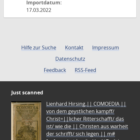
Importdatum:
17.03.2022
Hilfe zur Suche
Kontakt
Impressum
Datenschutz
Feedback
RSS-Feed
Just scanned
Lienhard Hirsing.|| COMOEDIA ||
von dem geystlichen kampff/
Christ=||licher Ritterschafft/ das
ist/ wie die || Christen aus warheit
der schrifft/ sich legen || m#