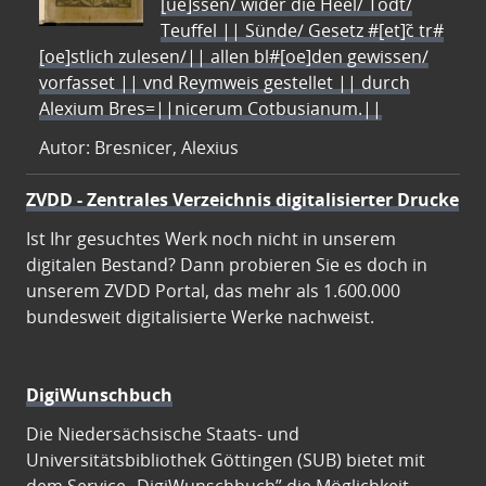
[ue]ssen/ wider die Heel/ Todt/
Teuffel || Sünde/ Gesetz #[et]c̃ tr#
[oe]stlich zulesen/|| allen bl#[oe]den gewissen/
vorfasset || vnd Reymweis gestellet || durch
Alexium Bres=||nicerum Cotbusianum.||
Autor: Bresnicer, Alexius
ZVDD - Zentrales Verzeichnis digitalisierter Drucke
Ist Ihr gesuchtes Werk noch nicht in unserem
digitalen Bestand? Dann probieren Sie es doch in
unserem ZVDD Portal, das mehr als 1.600.000
bundesweit digitalisierte Werke nachweist.
DigiWunschbuch
Die Niedersächsische Staats- und
Universitätsbibliothek Göttingen (SUB) bietet mit