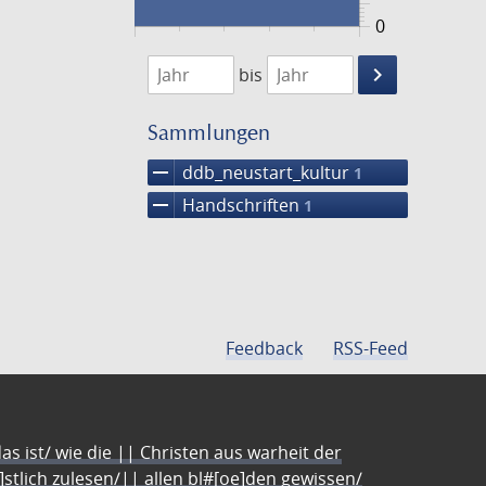
0
1474
1475
keyboard_arrow_right
bis
Suche
einschränke
Sammlungen
remove
ddb_neustart_kultur
1
remove
Handschriften
1
Feedback
RSS-Feed
s ist/ wie die || Christen aus warheit der
e]stlich zulesen/|| allen bl#[oe]den gewissen/