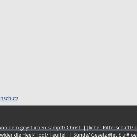
nschutz
n dem geystlichen kampff/ Christ=||licher Ritterschafft/ da
 wider die Heel/ Todt/ Teuffel || Sünde/ Gesetz #[et]c̃ tr#[o