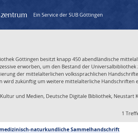
gszentrum
Ein Service der SUB Göttingen
liothek Göttingen besitzt knapp 450 abendländische mittela
ukzessive erworben, um den Bestand der Universalbibliothe
lisierung der mittelalterlichen volkssprachlichen Handschri
ion wird zukünftig um weitere mittelalterliche Handschriften
ultur und Medien, Deutsche Digitale Bibliothek, Neustart 
1 Treff
sch-medizinisch-naturkundliche Sammelhandschrift