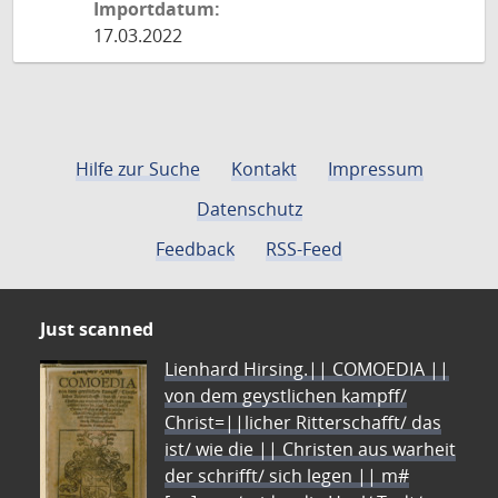
Importdatum:
17.03.2022
Hilfe zur Suche
Kontakt
Impressum
Datenschutz
Feedback
RSS-Feed
Just scanned
Lienhard Hirsing.|| COMOEDIA ||
von dem geystlichen kampff/
Christ=||licher Ritterschafft/ das
ist/ wie die || Christen aus warheit
der schrifft/ sich legen || m#