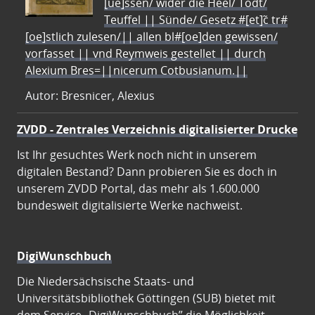
[ue]ssen/ wider die Heel/ Todt/
Teuffel || Sünde/ Gesetz #[et]c̃ tr#
[oe]stlich zulesen/|| allen bl#[oe]den gewissen/
vorfasset || vnd Reymweis gestellet || durch
Alexium Bres=||nicerum Cotbusianum.||
Autor: Bresnicer, Alexius
ZVDD - Zentrales Verzeichnis digitalisierter Drucke
Ist Ihr gesuchtes Werk noch nicht in unserem
digitalen Bestand? Dann probieren Sie es doch in
unserem ZVDD Portal, das mehr als 1.600.000
bundesweit digitalisierte Werke nachweist.
DigiWunschbuch
Die Niedersächsische Staats- und
Universitätsbibliothek Göttingen (SUB) bietet mit