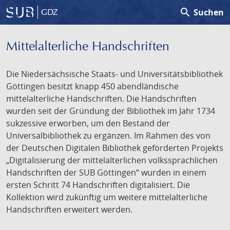
search
Suchen
GDZ
Mittelalterliche Handschriften
Die Niedersächsische Staats- und Universitätsbibliothek
Göttingen besitzt knapp 450 abendländische
mittelalterliche Handschriften. Die Handschriften
wurden seit der Gründung der Bibliothek im Jahr 1734
sukzessive erworben, um den Bestand der
Universalbibliothek zu ergänzen. Im Rahmen des von
der Deutschen Digitalen Bibliothek geförderten Projekts
„Digitalisierung der mittelalterlichen volkssprachlichen
Handschriften der SUB Göttingen“ wurden in einem
ersten Schritt 74 Handschriften digitalisiert. Die
Kollektion wird zukünftig um weitere mittelalterliche
Handschriften erweitert werden.