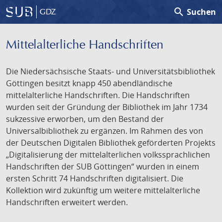
search
Suchen
GDZ
Mittelalterliche Handschriften
Die Niedersächsische Staats- und Universitätsbibliothek
Göttingen besitzt knapp 450 abendländische
mittelalterliche Handschriften. Die Handschriften
wurden seit der Gründung der Bibliothek im Jahr 1734
sukzessive erworben, um den Bestand der
Universalbibliothek zu ergänzen. Im Rahmen des von
der Deutschen Digitalen Bibliothek geförderten Projekts
„Digitalisierung der mittelalterlichen volkssprachlichen
Handschriften der SUB Göttingen“ wurden in einem
ersten Schritt 74 Handschriften digitalisiert. Die
Kollektion wird zukünftig um weitere mittelalterliche
Handschriften erweitert werden.