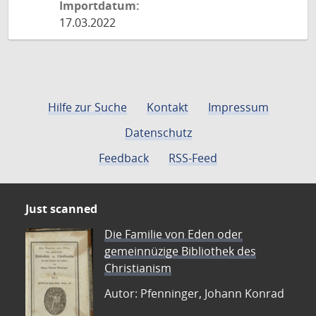
Importdatum:
17.03.2022
Hilfe zur Suche
Kontakt
Impressum
Datenschutz
Feedback
RSS-Feed
Just scanned
Die Familie von Eden oder
gemeinnüzige Bibliothek des
Christianism
Autor: Pfenninger, Johann Konrad