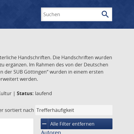
search
Suchen
lterliche Handschriften. Die Handschriften wurden
k zu ergänzen. Im Rahmen des von der Deutschen
ften der SUB Göttingen“ wurden in einem ersten
 erweitert werden.
Kultur |
Status:
laufend
er
sortiert nach
remove
Alle Filter entfernen
Autoren