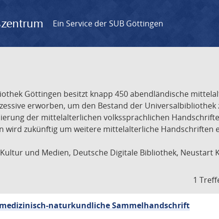
gszentrum
Ein Service der SUB Göttingen
liothek Göttingen besitzt knapp 450 abendländische mittela
ukzessive erworben, um den Bestand der Universalbibliothe
lisierung der mittelalterlichen volkssprachlichen Handschri
ion wird zukünftig um weitere mittelalterliche Handschriften
ultur und Medien, Deutsche Digitale Bibliothek, Neustart 
1 Treff
sch-medizinisch-naturkundliche Sammelhandschrift