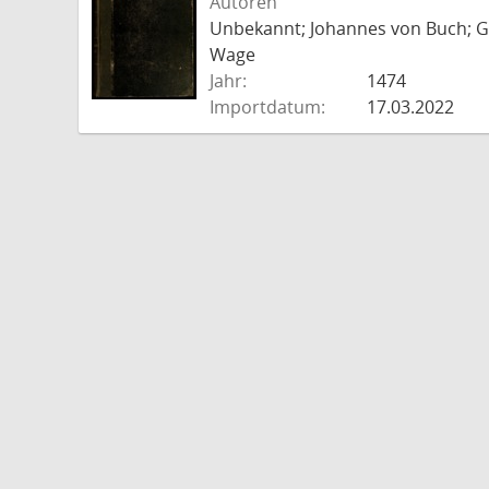
Autoren
Unbekannt; Johannes von Buch; Go
Wage
Jahr:
1474
Importdatum:
17.03.2022