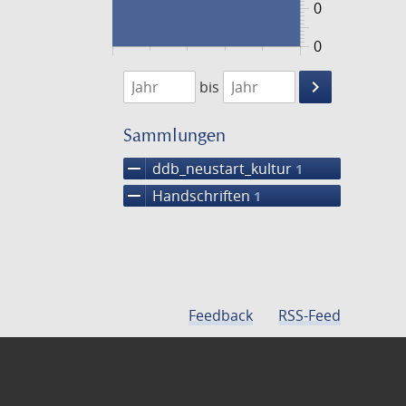
0
0
1474
1475
keyboard_arrow_right
bis
Suche
einschränke
Sammlungen
remove
ddb_neustart_kultur
1
remove
Handschriften
1
Feedback
RSS-Feed