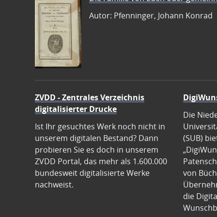
Autor: Pfenninger, Johann Konrad
ZVDD - Zentrales Verzeichnis
DigiWun
digitalisierter Drucke
Die Nied
Ist Ihr gesuchtes Werk noch nicht in
Universit
unserem digitalen Bestand? Dann
(SUB) bie
probieren Sie es doch in unserem
„DigiWun
ZVDD Portal, das mehr als 1.600.000
Patenscha
bundesweit digitalisierte Werke
von Büch
nachweist.
Übernehm
die Digit
Wunschb