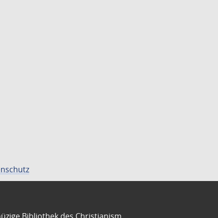
nschutz
üzige Bibliothek des Christianism