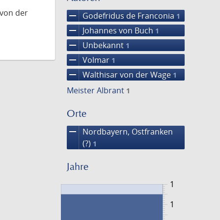
 von der
remove
Godefridus de Franconia
1
remove
Johannes von Buch
1
remove
Unbekannt
1
remove
Volmar
1
remove
Walthisar von der Wage
1
Meister Albrant
1
Orte
remove
Nordbayern, Ostfranken
(?)
1
Jahre
1
1