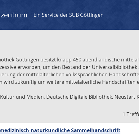
gszentrum
Ein Service der SUB Göttingen
liothek Göttingen besitzt knapp 450 abendländische mittela
ukzessive erworben, um den Bestand der Universalbibliothe
lisierung der mittelalterlichen volkssprachlichen Handschri
ion wird zukünftig um weitere mittelalterliche Handschriften
ultur und Medien, Deutsche Digitale Bibliothek, Neustart 
1 Treff
sch-medizinisch-naturkundliche Sammelhandschrift