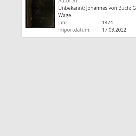
Autoren
Unbekannt; Johannes von Buch; Go
Wage
Jahr:
1474
Importdatum:
17.03.2022