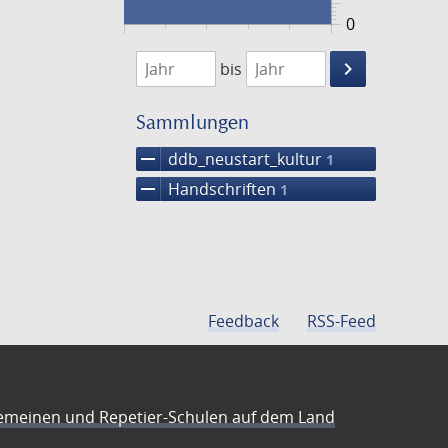
0
1474
1475
keyboard_arrow_right
bis
Suche
einschränke
Sammlungen
remove
ddb_neustart_kultur
1
remove
Handschriften
1
Feedback
RSS-Feed
emeinen und Repetier-Schulen auf dem Land