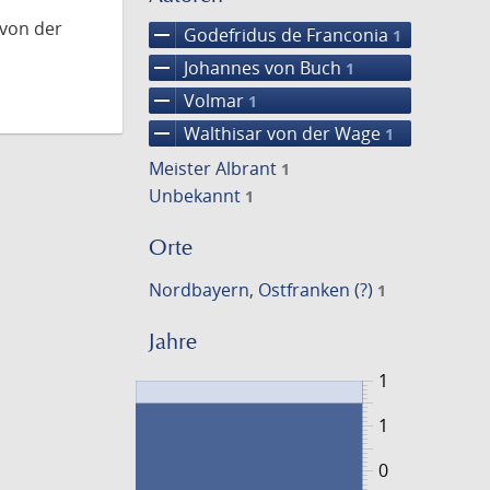
 von der
remove
Godefridus de Franconia
1
remove
Johannes von Buch
1
remove
Volmar
1
remove
Walthisar von der Wage
1
Meister Albrant
1
Unbekannt
1
Orte
Nordbayern, Ostfranken (?)
1
Jahre
1
1
0