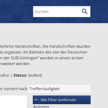
search
Suchen
lterliche Handschriften. Die Handschriften wurden
k zu ergänzen. Im Rahmen des von der Deutschen
ften der SUB Göttingen“ wurden in einem ersten
 erweitert werden.
Kultur |
Status:
laufend
er
sortiert nach
remove
Alle Filter entfernen
Autoren