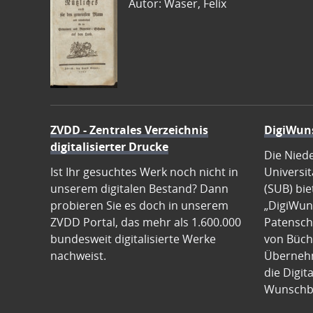
Autor: Waser, Felix
ZVDD - Zentrales Verzeichnis
DigiWun
digitalisierter Drucke
Die Nied
Ist Ihr gesuchtes Werk noch nicht in
Universit
unserem digitalen Bestand? Dann
(SUB) bie
probieren Sie es doch in unserem
„DigiWun
ZVDD Portal, das mehr als 1.600.000
Patenscha
bundesweit digitalisierte Werke
von Büch
nachweist.
Übernehm
die Digit
Wunschb