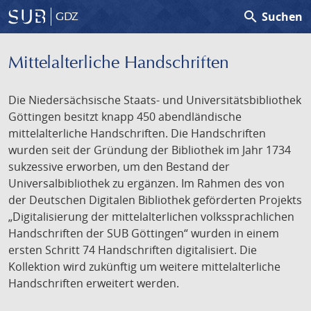
search
Suchen
GDZ
Mittelalterliche Handschriften
Die Niedersächsische Staats- und Universitätsbibliothek
Göttingen besitzt knapp 450 abendländische
mittelalterliche Handschriften. Die Handschriften
wurden seit der Gründung der Bibliothek im Jahr 1734
sukzessive erworben, um den Bestand der
Universalbibliothek zu ergänzen. Im Rahmen des von
der Deutschen Digitalen Bibliothek geförderten Projekts
„Digitalisierung der mittelalterlichen volkssprachlichen
Handschriften der SUB Göttingen“ wurden in einem
ersten Schritt 74 Handschriften digitalisiert. Die
Kollektion wird zukünftig um weitere mittelalterliche
Handschriften erweitert werden.