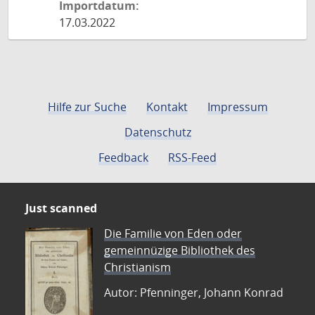
Importdatum:
17.03.2022
Hilfe zur Suche
Kontakt
Impressum
Datenschutz
Feedback
RSS-Feed
Just scanned
Die Familie von Eden oder
gemeinnüzige Bibliothek des
Christianism
Autor: Pfenninger, Johann Konrad