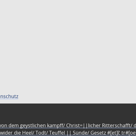
nschutz
n dem geystlichen kampff/ Christ=||licher Ritterschafft/ da
 wider die Heel/ Todt/ Teuffel || Sünde/ Gesetz #[et]c̃ tr#[o