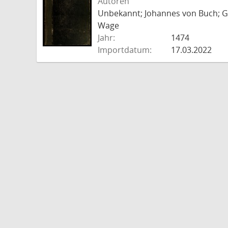
Autoren
Unbekannt; Johannes von Buch; Go
Wage
Jahr:
1474
Importdatum:
17.03.2022