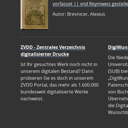
vorfasset || vnd Reymweis gestel
Autor: Bresnicer, Alexius
ZVDD - Zentrales Verzeichnis
DigiWun
digitalisierter Drucke
Die Nied
Ist Ihr gesuchtes Werk noch nicht in
Universit
unserem digitalen Bestand? Dann
(SUB) bie
probieren Sie es doch in unserem
„DigiWun
ZVDD Portal, das mehr als 1.600.000
Patenscha
bundesweit digitalisierte Werke
von Büch
nachweist.
Übernehm
die Digit
Wunschb