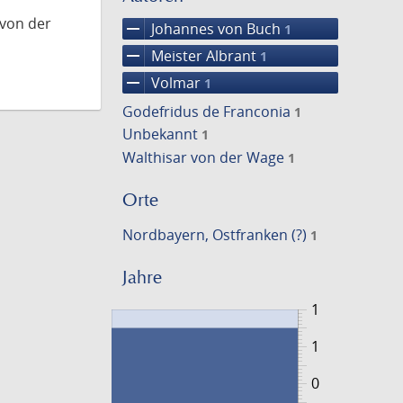
 von der
remove
Johannes von Buch
1
remove
Meister Albrant
1
remove
Volmar
1
Godefridus de Franconia
1
Unbekannt
1
Walthisar von der Wage
1
Orte
Nordbayern, Ostfranken (?)
1
Jahre
1
1
0