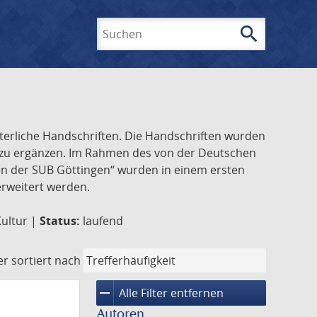
search
Suchen
lterliche Handschriften. Die Handschriften wurden
k zu ergänzen. Im Rahmen des von der Deutschen
ften der SUB Göttingen“ wurden in einem ersten
 erweitert werden.
Kultur |
Status:
laufend
er
sortiert nach
remove
Alle Filter entfernen
Autoren