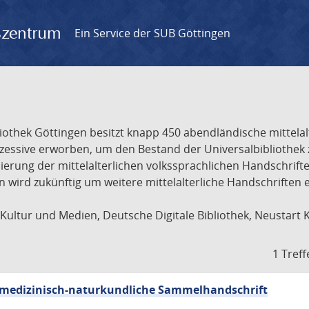
gszentrum
Ein Service der SUB Göttingen
liothek Göttingen besitzt knapp 450 abendländische mittela
ukzessive erworben, um den Bestand der Universalbibliothe
lisierung der mittelalterlichen volkssprachlichen Handschri
ion wird zukünftig um weitere mittelalterliche Handschriften
ultur und Medien, Deutsche Digitale Bibliothek, Neustart 
1 Treff
sch-medizinisch-naturkundliche Sammelhandschrift