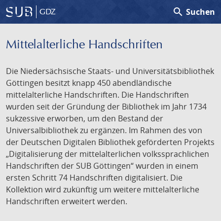
search
Suchen
GDZ
Mittelalterliche Handschriften
Die Niedersächsische Staats- und Universitätsbibliothek
Göttingen besitzt knapp 450 abendländische
mittelalterliche Handschriften. Die Handschriften
wurden seit der Gründung der Bibliothek im Jahr 1734
sukzessive erworben, um den Bestand der
Universalbibliothek zu ergänzen. Im Rahmen des von
der Deutschen Digitalen Bibliothek geförderten Projekts
„Digitalisierung der mittelalterlichen volkssprachlichen
Handschriften der SUB Göttingen“ wurden in einem
ersten Schritt 74 Handschriften digitalisiert. Die
Kollektion wird zukünftig um weitere mittelalterliche
Handschriften erweitert werden.