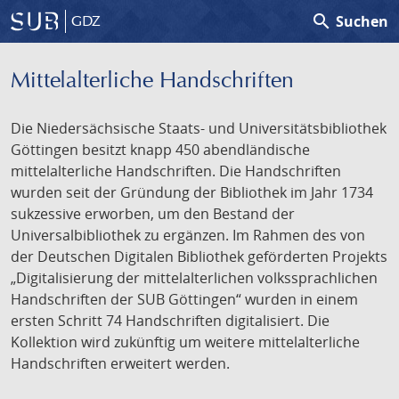
search
Suchen
GDZ
Mittelalterliche Handschriften
Die Niedersächsische Staats- und Universitätsbibliothek
Göttingen besitzt knapp 450 abendländische
mittelalterliche Handschriften. Die Handschriften
wurden seit der Gründung der Bibliothek im Jahr 1734
sukzessive erworben, um den Bestand der
Universalbibliothek zu ergänzen. Im Rahmen des von
der Deutschen Digitalen Bibliothek geförderten Projekts
„Digitalisierung der mittelalterlichen volkssprachlichen
Handschriften der SUB Göttingen“ wurden in einem
ersten Schritt 74 Handschriften digitalisiert. Die
Kollektion wird zukünftig um weitere mittelalterliche
Handschriften erweitert werden.