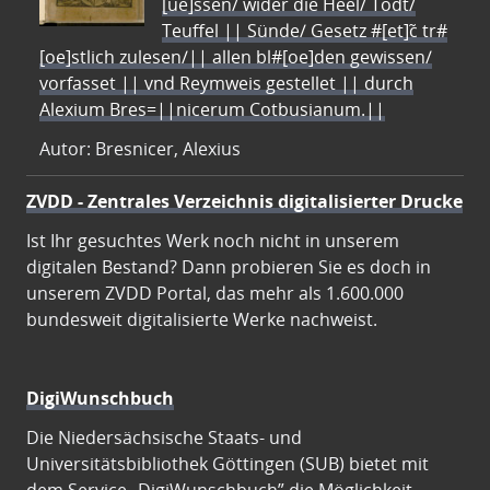
[ue]ssen/ wider die Heel/ Todt/
Teuffel || Sünde/ Gesetz #[et]c̃ tr#
[oe]stlich zulesen/|| allen bl#[oe]den gewissen/
vorfasset || vnd Reymweis gestellet || durch
Alexium Bres=||nicerum Cotbusianum.||
Autor: Bresnicer, Alexius
ZVDD - Zentrales Verzeichnis digitalisierter Drucke
Ist Ihr gesuchtes Werk noch nicht in unserem
digitalen Bestand? Dann probieren Sie es doch in
unserem ZVDD Portal, das mehr als 1.600.000
bundesweit digitalisierte Werke nachweist.
DigiWunschbuch
Die Niedersächsische Staats- und
Universitätsbibliothek Göttingen (SUB) bietet mit