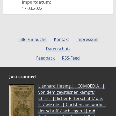
Importdatum:
17.03.2022
Hilfe zur Suche
Kontakt
Impressum
Datenschutz
Feedback
RSS-Feed
Just scanned
Lienhard Hirsing.|| COMOEDIA ||
von dem geystlichen kampff/
Christ=||licher Ritterschafft/ das
ist/ wie die || Christen aus warheit
der schrifft/ sich legen || m#