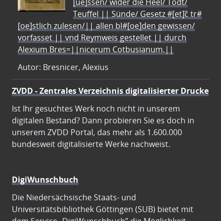
[ue]ssen/ wider die Heel/ Todt/
Teuffel || Sünde/ Gesetz #[et]c̃ tr#
[oe]stlich zulesen/|| allen bl#[oe]den gewissen/
vorfasset || vnd Reymweis gestellet || durch
Alexium Bres=||nicerum Cotbusianum.||
Autor: Bresnicer, Alexius
ZVDD - Zentrales Verzeichnis digitalisierter Drucke
Ist Ihr gesuchtes Werk noch nicht in unserem
digitalen Bestand? Dann probieren Sie es doch in
unserem ZVDD Portal, das mehr als 1.600.000
bundesweit digitalisierte Werke nachweist.
DigiWunschbuch
Die Niedersächsische Staats- und
Universitätsbibliothek Göttingen (SUB) bietet mit