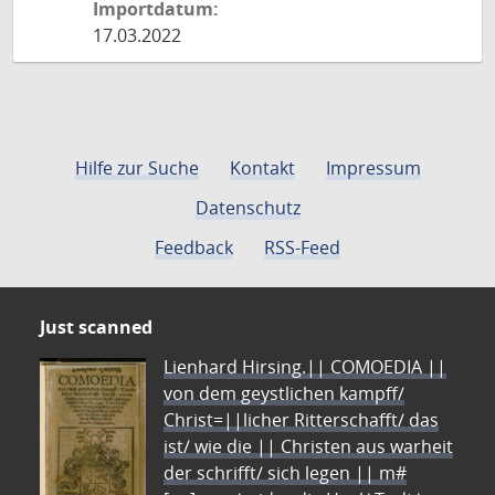
Importdatum:
17.03.2022
Hilfe zur Suche
Kontakt
Impressum
Datenschutz
Feedback
RSS-Feed
Just scanned
Lienhard Hirsing.|| COMOEDIA ||
von dem geystlichen kampff/
Christ=||licher Ritterschafft/ das
ist/ wie die || Christen aus warheit
der schrifft/ sich legen || m#