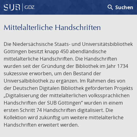
search
Suchen
GDZ
Mittelalterliche Handschriften
Die Niedersächsische Staats- und Universitätsbibliothek
Göttingen besitzt knapp 450 abendländische
mittelalterliche Handschriften. Die Handschriften
wurden seit der Gründung der Bibliothek im Jahr 1734
sukzessive erworben, um den Bestand der
Universalbibliothek zu ergänzen. Im Rahmen des von
der Deutschen Digitalen Bibliothek geförderten Projekts
„Digitalisierung der mittelalterlichen volkssprachlichen
Handschriften der SUB Göttingen“ wurden in einem
ersten Schritt 74 Handschriften digitalisiert. Die
Kollektion wird zukünftig um weitere mittelalterliche
Handschriften erweitert werden.