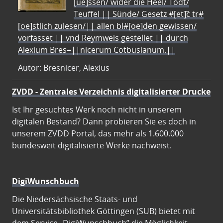
[ue]ssen/ wider die Heel/ Todt/
Teuffel || Sünde/ Gesetz #[et]c̃ tr#
[oe]stlich zulesen/|| allen bl#[oe]den gewissen/
vorfasset || vnd Reymweis gestellet || durch
Alexium Bres=||nicerum Cotbusianum.||
Autor: Bresnicer, Alexius
ZVDD - Zentrales Verzeichnis digitalisierter Drucke
Ist Ihr gesuchtes Werk noch nicht in unserem
digitalen Bestand? Dann probieren Sie es doch in
unserem ZVDD Portal, das mehr als 1.600.000
bundesweit digitalisierte Werke nachweist.
DigiWunschbuch
Die Niedersächsische Staats- und
Universitätsbibliothek Göttingen (SUB) bietet mit