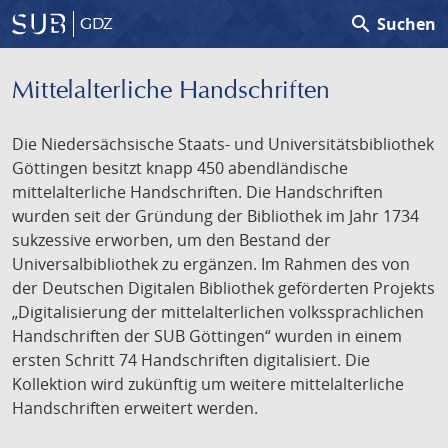
search
Suchen
GDZ
Mittelalterliche Handschriften
Die Niedersächsische Staats- und Universitätsbibliothek
Göttingen besitzt knapp 450 abendländische
mittelalterliche Handschriften. Die Handschriften
wurden seit der Gründung der Bibliothek im Jahr 1734
sukzessive erworben, um den Bestand der
Universalbibliothek zu ergänzen. Im Rahmen des von
der Deutschen Digitalen Bibliothek geförderten Projekts
„Digitalisierung der mittelalterlichen volkssprachlichen
Handschriften der SUB Göttingen“ wurden in einem
ersten Schritt 74 Handschriften digitalisiert. Die
Kollektion wird zukünftig um weitere mittelalterliche
Handschriften erweitert werden.