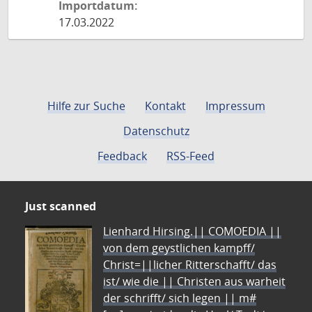
Importdatum:
17.03.2022
Hilfe zur Suche
Kontakt
Impressum
Datenschutz
Feedback
RSS-Feed
Just scanned
Lienhard Hirsing.|| COMOEDIA ||
von dem geystlichen kampff/
Christ=||licher Ritterschafft/ das
ist/ wie die || Christen aus warheit
der schrifft/ sich legen || m#