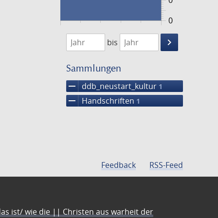
0
0
1474
1475
keyboard_arrow_right
bis
Suche
einschränke
Sammlungen
remove
ddb_neustart_kultur
1
remove
Handschriften
1
Feedback
RSS-Feed
s ist/ wie die || Christen aus warheit der