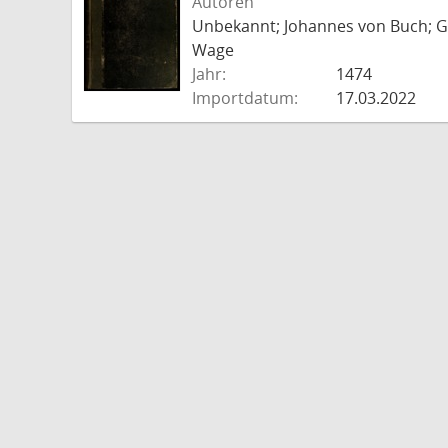
Autoren
Unbekannt; Johannes von Buch; Go
Wage
Jahr:
1474
Importdatum:
17.03.2022