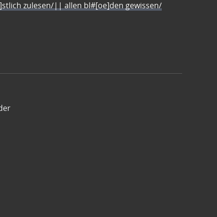
e]stlich zulesen/|| allen bl#[oe]den gewissen/
der