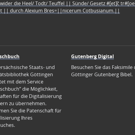
 wider die Heel/ Todt/ Teuffel || Sünde/ Gesetz #[et]c̃ tr#[o
let || durch Alexium Bres=||nicerum Cotbusianum.||
schbuch
Gutenberg Digital
ersächsische Staats- und
Besuchen Sie das Faksimile 
ätsbibliothek Göttingen
Göttinger Gutenberg Bibel.
tet mit dem Service
schbuch” die Möglichkeit,
ften für die Digitalisierung
ern zu übernehmen.
en Sie die Patenschaft für
alisierung Ihres
uches.