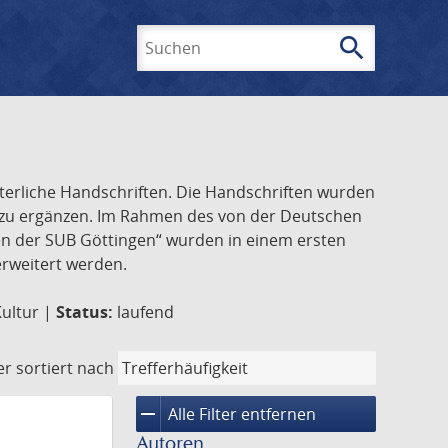
search
Suchen
lterliche Handschriften. Die Handschriften wurden
k zu ergänzen. Im Rahmen des von der Deutschen
ften der SUB Göttingen“ wurden in einem ersten
 erweitert werden.
Kultur |
Status:
laufend
er
sortiert nach
remove
Alle Filter entfernen
Autoren