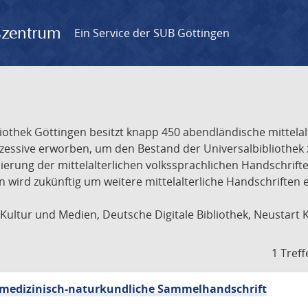
gszentrum
Ein Service der SUB Göttingen
liothek Göttingen besitzt knapp 450 abendländische mittela
ukzessive erworben, um den Bestand der Universalbibliothe
lisierung der mittelalterlichen volkssprachlichen Handschri
ion wird zukünftig um weitere mittelalterliche Handschriften
ultur und Medien, Deutsche Digitale Bibliothek, Neustart 
1 Treff
sch-medizinisch-naturkundliche Sammelhandschrift