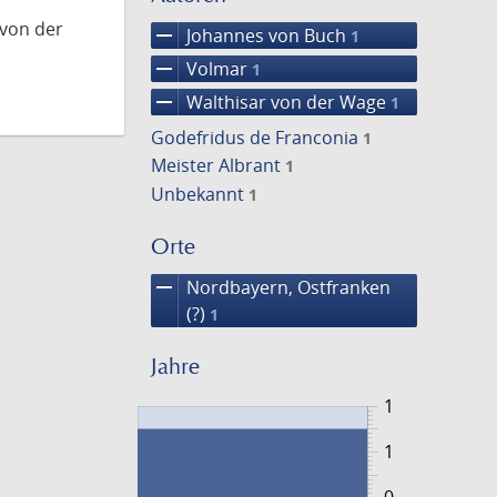
 von der
remove
Johannes von Buch
1
remove
Volmar
1
remove
Walthisar von der Wage
1
Godefridus de Franconia
1
Meister Albrant
1
Unbekannt
1
Orte
remove
Nordbayern, Ostfranken
(?)
1
Jahre
1
1