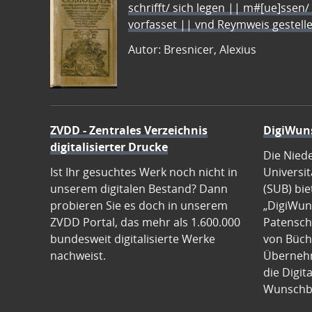
schrifft/ sich legen || m#[ue]ssen/
vorfasset || vnd Reymweis gestel
Autor: Bresnicer, Alexius
ZVDD - Zentrales Verzeichnis
DigiWun
digitalisierter Drucke
Die Nied
Ist Ihr gesuchtes Werk noch nicht in
Universit
unserem digitalen Bestand? Dann
(SUB) bie
probieren Sie es doch in unserem
„DigiWun
ZVDD Portal, das mehr als 1.600.000
Patenscha
bundesweit digitalisierte Werke
von Büch
nachweist.
Übernehm
die Digit
Wunschb